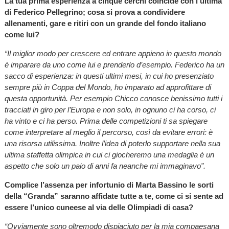
La tua prima esperienza a cinque cerchi coincide con l’ultima
di Federico Pellegrino; cosa si prova a condividere
allenamenti, gare e ritiri con un grande del fondo italiano
come lui?
“Il miglior modo per crescere ed entrare appieno in questo mondo
è imparare da uno come lui e prenderlo d’esempio. Federico ha un
sacco di esperienza: in questi ultimi mesi, in cui ho presenziato
sempre più in Coppa del Mondo, ho imparato ad approfittare di
questa opportunità. Per esempio Chicco conosce benissimo tutti i
tracciati in giro per l’Europa e non solo, in ognuno ci ha corso, ci
ha vinto e ci ha perso. Prima delle competizioni ti sa spiegare
come interpretare al meglio il percorso, così da evitare errori: è
una risorsa utilissima. Inoltre l’idea di poterlo supportare nella sua
ultima staffetta olimpica in cui ci giocheremo una medaglia è un
aspetto che solo un paio di anni fa neanche mi immaginavo”.
Complice l’assenza per infortunio di Marta Bassino le sorti
della “Granda” saranno affidate tutte a te, come ci si sente ad
essere l’unico cuneese al via delle Olimpiadi di casa?
“Ovviamente sono oltremodo dispiaciuto per la mia compaesana