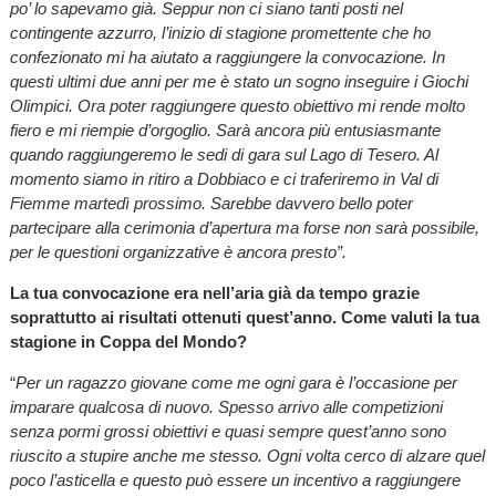
po’ lo sapevamo già. Seppur non ci siano tanti posti nel
contingente azzurro, l’inizio di stagione promettente che ho
confezionato mi ha aiutato a raggiungere la convocazione. In
questi ultimi due anni per me è stato un sogno inseguire i Giochi
Olimpici. Ora poter raggiungere questo obiettivo mi rende molto
fiero e mi riempie d’orgoglio. Sarà ancora più entusiasmante
quando raggiungeremo le sedi di gara sul Lago di Tesero. Al
momento siamo in ritiro a Dobbiaco e ci traferiremo in Val di
Fiemme martedì prossimo. Sarebbe davvero bello poter
partecipare alla cerimonia d’apertura ma forse non sarà possibile,
per le questioni organizzative è ancora presto”.
La tua convocazione era nell’aria già da tempo grazie
soprattutto ai risultati ottenuti quest’anno. Come valuti la tua
stagione in Coppa del Mondo?
“
Per un ragazzo giovane come me ogni gara è l’occasione per
imparare qualcosa di nuovo. Spesso arrivo alle competizioni
senza pormi grossi obiettivi e quasi sempre quest’anno sono
riuscito a stupire anche me stesso. Ogni volta cerco di alzare quel
poco l’asticella e questo può essere un incentivo a raggiungere