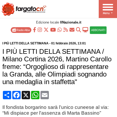
Edizione locale
IlNazionale.it
Radio Alba
ABBONATI
I PIÙ LETTI DELLA SETTIMANA
-
01 febbraio 2026
, 13:01
I PIÙ LETTI DELLA SETTIMANA /
Milano Cortina 2026, Martino Carollo
freme: “Orgoglioso di rappresentare
la Granda, alle Olimpiadi sognando
una medaglia in staffetta"
Condividi
Facebook
X
WhatsApp
Email
Il fondista borgarino sarà l’unico cuneese al via:
“Mi dispiace per l'assenza di Marta Bassino”