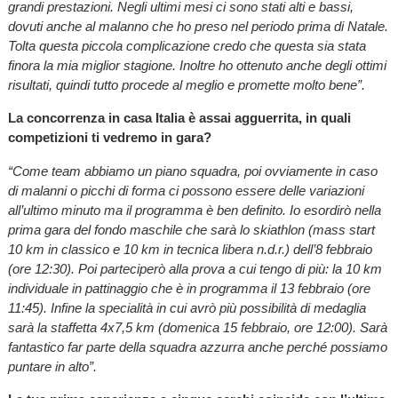
grandi prestazioni. Negli ultimi mesi ci sono stati alti e bassi,
dovuti anche al malanno che ho preso nel periodo prima di Natale.
Tolta questa piccola complicazione credo che questa sia stata
finora la mia miglior stagione. Inoltre ho ottenuto anche degli ottimi
risultati, quindi tutto procede al meglio e promette molto bene”.
La concorrenza in casa Italia è assai agguerrita, in quali
competizioni ti vedremo in gara?
“Come team abbiamo un piano squadra, poi ovviamente in caso
di malanni o picchi di forma ci possono essere delle variazioni
all’ultimo minuto ma il programma è ben definito. Io esordirò nella
prima gara del fondo maschile che sarà lo skiathlon (mass start
10 km in classico e 10 km in tecnica libera n.d.r.) dell’8 febbraio
(ore 12:30). Poi parteciperò alla prova a cui tengo di più: la 10 km
individuale in pattinaggio che è in programma il 13 febbraio (ore
11:45). Infine la specialità in cui avrò più possibilità di medaglia
sarà la staffetta 4x7,5 km (domenica 15 febbraio, ore 12:00). Sarà
fantastico far parte della squadra azzurra anche perché possiamo
puntare in alto”.