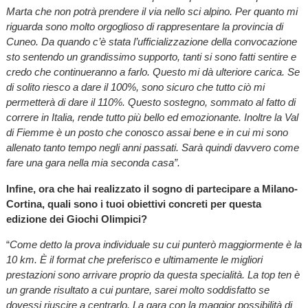
Marta che non potrà prendere il via nello sci alpino. Per quanto mi
riguarda sono molto orgoglioso di rappresentare la provincia di
Cuneo. Da quando c’è stata l’ufficializzazione della convocazione
sto sentendo un grandissimo supporto, tanti si sono fatti sentire e
credo che continueranno a farlo. Questo mi dà ulteriore carica. Se
di solito riesco a dare il 100%, sono sicuro che tutto ciò mi
permetterà di dare il 110%. Questo sostegno, sommato al fatto di
correre in Italia, rende tutto più bello ed emozionante. Inoltre la Val
di Fiemme è un posto che conosco assai bene e in cui mi sono
allenato tanto tempo negli anni passati. Sarà quindi davvero come
fare una gara nella mia seconda casa”.
Infine, ora che hai realizzato il sogno di partecipare a Milano-
Cortina, quali sono i tuoi obiettivi concreti per questa
edizione dei Giochi Olimpici?
“
Come detto la prova individuale su cui punterò maggiormente è la
10 km. È il format che preferisco e ultimamente le migliori
prestazioni sono arrivare proprio da questa specialità. La top ten è
un grande risultato a cui puntare, sarei molto soddisfatto se
dovessi riuscire a centrarlo. La gara con la maggior possibilità di