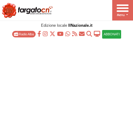
Edizione locale
IlNazionale.it
Radio Alba
ABBONATI