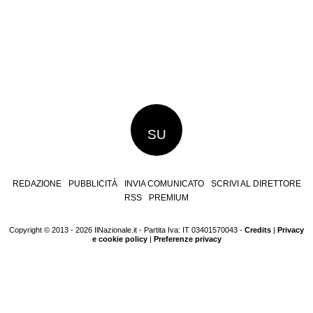
SU
REDAZIONE
PUBBLICITÀ
INVIA COMUNICATO
SCRIVI AL DIRETTORE
RSS
PREMIUM
Copyright © 2013 - 2026 IlNazionale.it - Partita Iva: IT 03401570043 -
Credits
|
Privacy
e cookie policy
|
Preferenze privacy