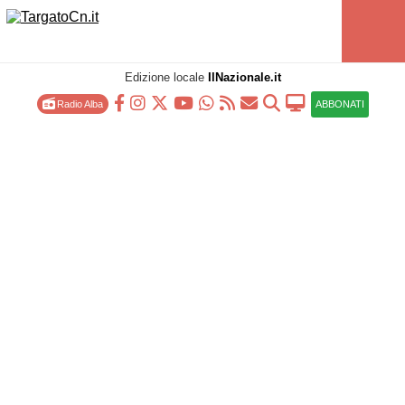
Edizione locale
IlNazionale.it
Radio Alba
ABBONATI