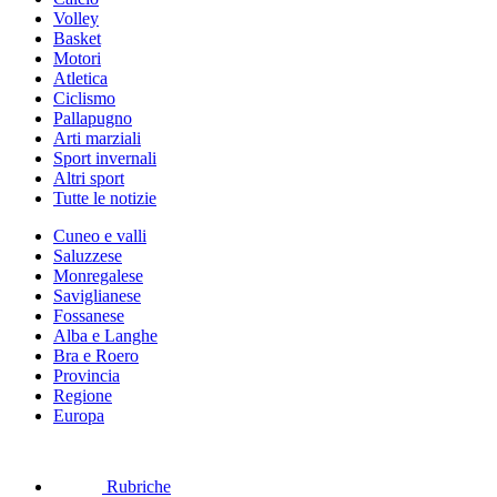
Volley
Basket
Motori
Atletica
Ciclismo
Pallapugno
Arti marziali
Sport invernali
Altri sport
Tutte le notizie
Cuneo e valli
Saluzzese
Monregalese
Saviglianese
Fossanese
Alba e Langhe
Bra e Roero
Provincia
Regione
Europa
Rubriche