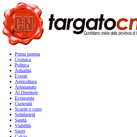
Prima pagina
Cronaca
Politica
Attualità
Eventi
Agricoltura
Artigianato
Al Direttore
Economia
Curiosità
Scuole e corsi
Solidarietà
Sanità
Viabilità
Sport
Calcio