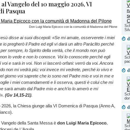
l Vangelo del 10 maggio 2026, VI
di Pasqua
Sch
Don Luigi Maria Epicoco con la comunità di Madonna del Pilone
Sil
esù disse ai suoi discepoli: «Se mi amate, osserverete i miei
d
io pregherò il Padre ed egli vi darà un altro Paràclito perché
per sempre, lo Spirito della verità, che il mondo non può
non lo vede e non lo conosce. Voi lo conoscete perché egli
Sch
pad
 voi e sarà in voi. Non vi lascerò orfani: verrò da voi. Ancora
do non mi vedrà più; voi invece mi vedrete, perché io vivo e
d
quel giorno voi saprete che io sono nel Padre mio e voi in me e
ccoglie i miei comandamenti e li osserva, questi è colui che mi
 sarà amato dal Padre mio e anch’io lo amerò e mi
Sch
i».
(Gv 14,15-21)
.
don
 2026, la Chiesa giunge alla VI Domenica di Pasqua (Anno A,
d
bianco).
 Vangelo della Santa Messa è
don Luigi Maria Epicoco
,
Sch
diocesi de L’Aquila.
don