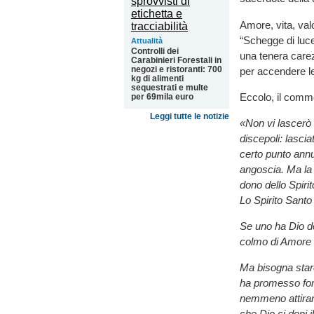
Amore, vita, valo
“Schegge di luce
Attualità
Controlli dei
una tenera carezz
Carabinieri Forestali in
negozi e ristoranti: 700
per accendere le
kg di alimenti
sequestrati e multe
Eccolo, il comm
per 69mila euro
Leggi tutte le notizie
«Non vi lascerò 
discepoli: lascia
certo punto annu
angoscia. Ma la 
dono dello Spiri
Lo Spirito Santo
Se uno ha Dio den
colmo di Amore s
Ma bisogna stare
ha promesso for
nemmeno attirare
che Dio ci doni 