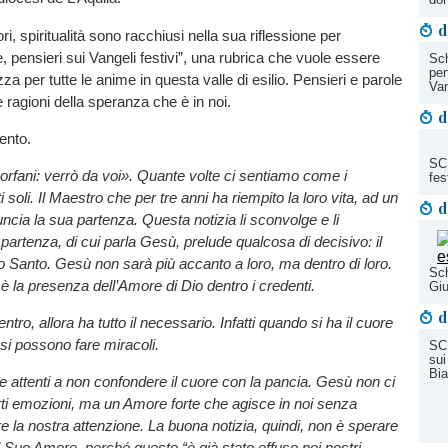
d
ri, spiritualità sono racchiusi nella sua riflessione per
, pensieri sui Vangeli festivi”, una rubrica che vuole essere
Sch
pen
a per tutte le anime in questa valle di esilio. Pensieri e parole
Van
 ragioni della speranza che è in noi.
d
ento.
SC
orfani: verrò da voi». Quante volte ci sentiamo come i
fes
ti soli. Il Maestro che per tre anni ha riempito la loro vita, ad un
d
ncia la sua partenza. Questa notizia li sconvolge e li
partenza, di cui parla Gesù, prelude qualcosa di decisivo: il
to Santo. Gesù non sarà più accanto a loro, ma dentro di loro.
Sch
 è la presenza dell’Amore di Dio dentro i credenti.
Giu
d
tro, allora ha tutto il necessario. Infatti quando si ha il cuore
i possono fare miracoli.
SC
sui
Bia
 attenti a non confondere il cuore con la pancia. Gesù non ci
ti emozioni, ma un Amore forte che agisce in noi senza
 la nostra attenzione. La buona notizia, quindi, non è sperare
il Suo Amore, perché questo “è già stato effuso nei nostri