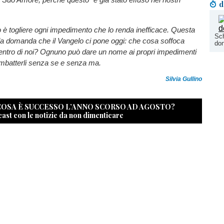
d
o è togliere ogni impedimento che lo renda inefficace. Questa
Sch
la domanda che il Vangelo ci pone oggi: che cosa soffoca
don
dentro di noi? Ognuno può dare un nome ai propri impedimenti
ombatterli senza se e senza ma.
Silvia Gullino
 COSA È SUCCESSO L’ANNO SCORSO AD AGOSTO?
cast con le notizie da non dimenticare