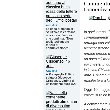
Commento a
Domenica 
Attualità
La casa di riposo di
In quel tempo, G
Saluzzo e le cartoline,
una storia d'amore
comandamenti; e 
che continua: "Non
toglieteci questo
rimanga con voi 
mezzo di
ricevere perché 
comunicazione"
rimane presso di
un poco e il mon
voi vivrete. In 
io in voi. Chi a
Attualità
A Pocapaglia l’ultimo
ama. Chi ama me
saluto a Giuseppe
manifesterò a lu
Criscenzo, vittima di
un incidente sulla A21
Oggi, 10 maggio
colore liturgico 
A commentare il
sacerdote della 