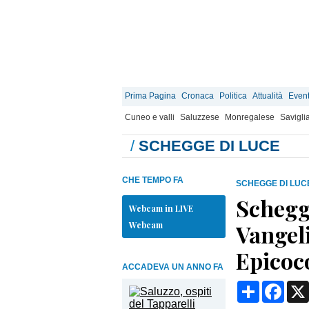
Prima Pagina
Cronaca
Politica
Attualità
Event
Cuneo e valli
Saluzzese
Monregalese
Savigli
/
SCHEGGE DI LUCE
CHE TEMPO FA
SCHEGGE DI LUC
Schegge
Webcam in LIVE
Webcam
Vangeli
Epicoc
ACCADEVA UN ANNO FA
Condividi
Face