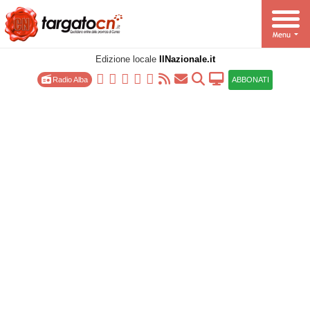
Edizione locale
IlNazionale.it
Radio Alba
ABBONATI