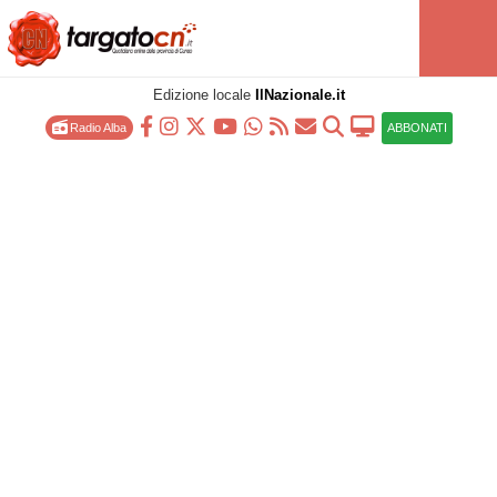
Edizione locale
IlNazionale.it
Radio Alba
ABBONATI