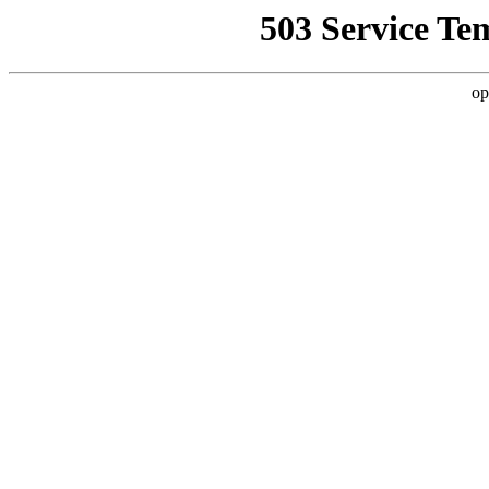
503 Service Te
op