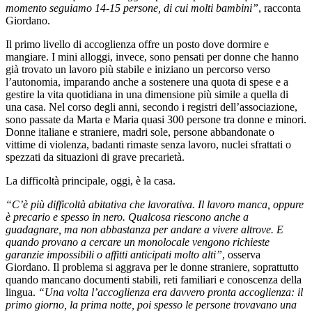
momento seguiamo 14-15 persone, di cui molti bambini”
, racconta
Giordano.
Il primo livello di accoglienza offre un posto dove dormire e
mangiare. I mini alloggi, invece, sono pensati per donne che hanno
già trovato un lavoro più stabile e iniziano un percorso verso
l’autonomia, imparando anche a sostenere una quota di spese e a
gestire la vita quotidiana in una dimensione più simile a quella di
una casa. Nel corso degli anni, secondo i registri dell’associazione,
sono passate da Marta e Maria quasi 300 persone tra donne e minori.
Donne italiane e straniere, madri sole, persone abbandonate o
vittime di violenza, badanti rimaste senza lavoro, nuclei sfrattati o
spezzati da situazioni di grave precarietà.
La difficoltà principale, oggi, è la casa.
“C’è più difficoltà abitativa che lavorativa. Il lavoro manca, oppure
è precario e spesso in nero. Qualcosa riescono anche a
guadagnare, ma non abbastanza per andare a vivere altrove. E
quando provano a cercare un monolocale vengono richieste
garanzie impossibili o affitti anticipati molto alti”
, osserva
Giordano. Il problema si aggrava per le donne straniere, soprattutto
quando mancano documenti stabili, reti familiari e conoscenza della
lingua.
“Una volta l’accoglienza era davvero pronta accoglienza: il
primo giorno, la prima notte, poi spesso le persone trovavano una