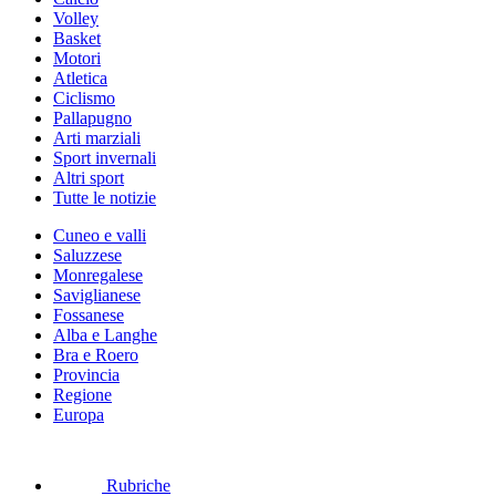
Volley
Basket
Motori
Atletica
Ciclismo
Pallapugno
Arti marziali
Sport invernali
Altri sport
Tutte le notizie
Cuneo e valli
Saluzzese
Monregalese
Saviglianese
Fossanese
Alba e Langhe
Bra e Roero
Provincia
Regione
Europa
Rubriche