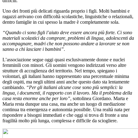
difficili.
Uno dei fronti più delicati riguarda proprio i figli. Molti bambini e
ragazzi arrivano con difficoltà scolastiche, linguistiche o relazionali,
dentro famiglie in cui spesso la madre è completamente sola.
“Quando ci sono figli l’aiuto deve essere ancora più forte. Ci sono
materiali scolastici da comprare, problemi di lingua, adolescenti da
accompagnare, madri che non possono andare a lavorare se non
sanno a chi lasciare i bambini”
.
L’associazione segue oggi quasi esclusivamente donne e nuclei
femminili con minori. Gli uomini vengono indirizzati verso altre
strutture di accoglienza del territorio. Nel tempo, spiegano i
volontari, gli italiani hanno rappresentato una percentuale minima
degli ospiti, ma negli ultimi anni anche questo dato sta lentamente
cambiando.
“Per gli italiani alcune cose sono più semplici: la
lingua, i documenti, il rapporto con il lavoro. Ma il problema della
casa resta enorme anche per loro”
, sottolinea Giordano. Marta e
Maria resta dunque una casa, ma anche un luogo di mediazione
continua tra emergenza e autonomia possibile. Una realtà nata per
rispondere a bisogni immediati e che oggi si trova di fronte a una
fragilità molto più lunga, complessa e difficile da sciogliere.