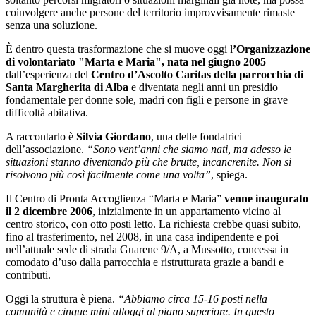
coinvolgere anche persone del territorio improvvisamente rimaste
senza una soluzione.
È dentro questa trasformazione che si muove oggi l
’Organizzazione
di volontariato "Marta e Maria", nata nel giugno 2005
dall’esperienza del
Centro d’Ascolto Caritas della parrocchia di
Santa Margherita di Alba
e diventata negli anni un presidio
fondamentale per donne sole, madri con figli e persone in grave
difficoltà abitativa.
A raccontarlo è
Silvia Giordano
, una delle fondatrici
dell’associazione.
“Sono vent’anni che siamo nati, ma adesso le
situazioni stanno diventando più che brutte, incancrenite. Non si
risolvono più così facilmente come una volta”
, spiega.
Il Centro di Pronta Accoglienza “Marta e Maria”
venne inaugurato
il 2 dicembre 2006
, inizialmente in un appartamento vicino al
centro storico, con otto posti letto. La richiesta crebbe quasi subito,
fino al trasferimento, nel 2008, in una casa indipendente e poi
nell’attuale sede di strada Guarene 9/A, a Mussotto, concessa in
comodato d’uso dalla parrocchia e ristrutturata grazie a bandi e
contributi.
Oggi la struttura è piena.
“Abbiamo circa 15-16 posti nella
comunità e cinque mini alloggi al piano superiore. In questo