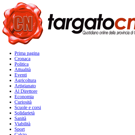
Prima pagina
Cronaca
Politica
Attualità
Eventi
Agricoltura
Artigianato
Al Direttore
Economia
Curiosità
Scuole e corsi
Solidarietà
Sanità
Viabilità
Sport
Calcio