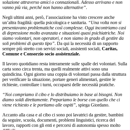
soluzione attraverso amici o connazionali. Adesso arrivano e non
vanno più via, perché non hanno alternative”
.
Negli ultimi anni, però, l’associazione ha visto crescere anche
un’altra fragilità: quella psicologica e sanitaria.
“Una volta non si
presentavano problematiche così complesse. Oggi incontriamo casi
di depressione molto avanzata e situazioni quasi psichiatriche. Noi
siamo volontari, non operatori, e non siamo in grado di gestire da
soli problemi di questo tipo”
. Da qui la necessità di un rapporto
sempre più stretto con servizi sociali, assistenti sociali,
Caritas,
Comune e Consorzio socio assistenziale.
Il lavoro quotidiano resta interamente sulle spalle dei volontari. Sulla
carta sono circa trenta, ma quelli realmente attivi sono una
quindicina. Ogni giorno una coppia di volontari passa dalla struttura
per verificare la situazione, portare generi alimentari, gestire le
richieste, controllare i turni, occuparsi delle necessità pratiche.
“Noi compriamo il cibo e lo distribuiamo in base ai bisogni. Non
diamo soldi direttamente. Prepariamo le borse con quello che ci
viene richiesto e le portiamo alle ospiti”
, spiega Giordano.
Accanto alla casa e al cibo ci sono poi lavatrici da gestire, bambini
da seguire, scuola, documenti, problemi linguistici, ricerca del
lavoro, rapporti con gli enti e percorsi di autonomia spesso molto