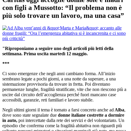
con figli a Mussotto: “Il problema non è
più solo trovare un lavoro, ma una casa”
"Riproponiamo a seguire uno degli articoli più letti della
settimana. Prima uscita martedì 12 maggio.
***
Ci sono emergenze che negli anni cambiano forma. All’inizio
sembrano legate a pochi giorni, a una notte da superare, a una
sistemazione provvisoria da trovare in fretta. Poi diventano
permanenze lunghe, fragilità stratificate, vite che non riescono più a
uscire dal circuito dell’accoglienza perché fuori mancano case
accessibili, garanzie, reti familiari e lavoro stabile.
Negli ultimi giorni il tema è tornato a farsi concreto anche ad
Alba
,
dove sono state segnalate due
donne italiane costrette a dormire
in auto,
poi intercettate dalla rete dei servizi e del volontariato. Un
episodio che conferma come la fragilità abitativa non riguardi più
soltanto percorsi migratori o situazioni marginali già note, ma possa