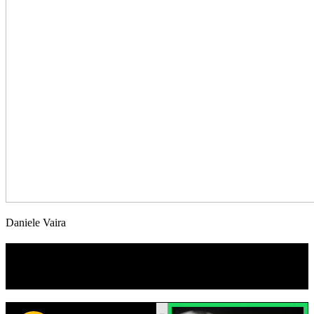
Daniele Vaira
TI RICORDI COSA È SUCCESSO L’ANNO
SCORSO AD AGOSTO?
Ascolta il podcast con le notizie da non dimenticare