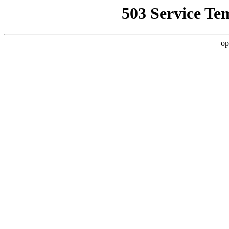
503 Service Te
op