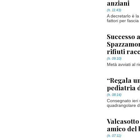
anziani
(h. 11:43)
A decretarlo è l
fattori per fascia
Successo a
Spazzamond
rifiuti racc
(h. 09:10)
Metà avviati al ri
“Regala un
pediatria 
(h. 08:14)
Consegnato ieri u
quadrangolare di
Valcasotto
amico del
(h. 07:11)