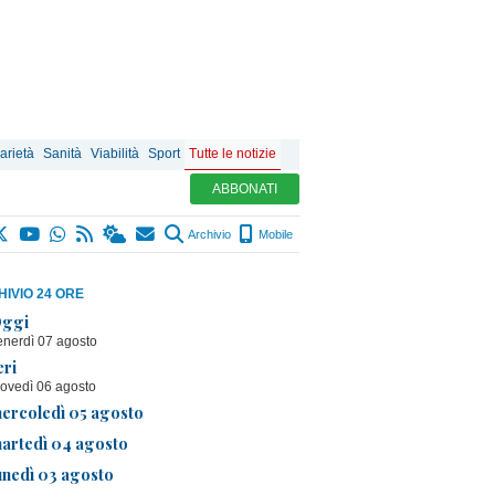
arietà
Sanità
Viabilità
Sport
Tutte le notizie
ABBONATI
Archivio
Mobile
IVIO 24 ORE
ggi
enerdì 07 agosto
eri
iovedì 06 agosto
ercoledì 05 agosto
artedì 04 agosto
unedì 03 agosto