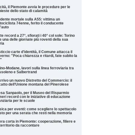
cità, il Piemonte avvia le procedure per le
hieste dello stato di calamità
idente mortale sulla A55: vittima un
ociclista 74enne, ferito il conducente
l'auto
te record a 27°, sfiorati i 40° col sole: Torino
e una delle giornate più roventi della sua
ria
ticcio carte d'identità, il Comune attacca il
erno: "Poca chiarezza e ritardi, fate subito la
"
ino-Modane, lavori sulla linea ferroviaria tra
soleno e Salbertrand
arrivo un nuovo Distretto del Commercio: il
catto dell’Unione montana del Pinerolese
esa Sanpaolo, per il Museo del Risparmio
eri record con le iniziative di educazione
anziaria per le scuole
ica per eventi: come scegliere lo spettacolo
sto per una serata che resti nella memoria
iera corta in Piemonte: cooperazione, filiere e
territorio da raccontare