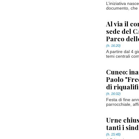
L’iniziativa nasc
documento, che d
Al via il 
sede del CA
Parco dell
(h. 16:20)
A partire dal 4 g
temi centrali co
Cuneo: ina
Paolo "Fre
di riqualif
(h. 16:02)
Festa di fine an
parrocchiale, aff
Urne chius
tanti i sin
(h. 15:48)