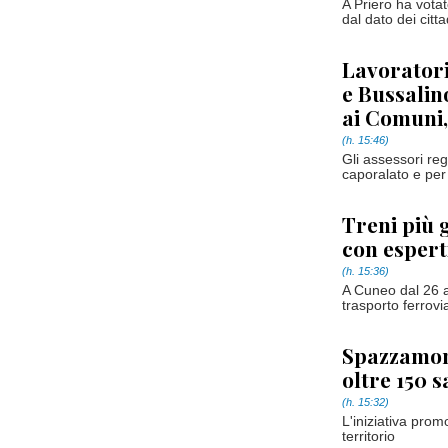
A Priero ha votat
dal dato dei citta
Lavoratori
e Bussalin
ai Comuni,
(h. 15:46)
Gli assessori re
caporalato e per 
Treni più 
con espert
(h. 15:36)
A Cuneo dal 26 a
trasporto ferrovi
Spazzamond
oltre 150 s
(h. 15:32)
L'iniziativa pro
territorio