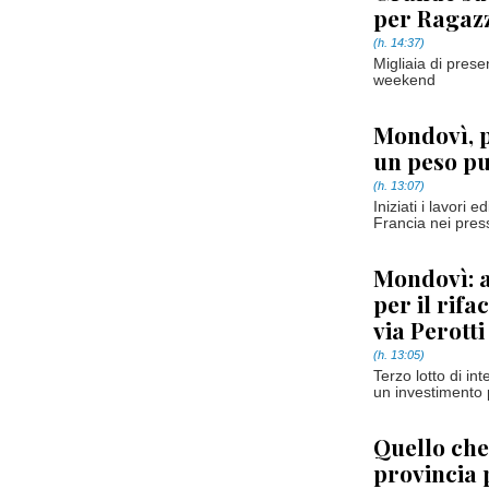
per Ragazz
(h. 14:37)
Migliaia di prese
weekend
Mondovì, pa
un peso pu
(h. 13:07)
Iniziati i lavori 
Francia nei press
Mondovì: a
per il rif
via Perotti
(h. 13:05)
Terzo lotto di in
un investimento 
Quello che
provincia 