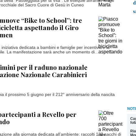
ia della “Passeggiata per la Vita”. Le esequie avranno luogo
d
rocchiale del Sacro Cuore di Gesù in Cuneo
s
muove “Bike to School”: tre
icicletta aspettando il Giro
omen
 iniziativa dedicata a bambini e famiglie per incentivare la
bile. La manifestazione sarà anche un momento di...
imini per il raduno nazionale
iazione Nazionale Carabinieri
a il prossimo 5 giugno per il 212° anniversario della nascita
NOTI
partecipanti a Revello per
Cag
ndo
fol
Ria
ione alla giornata dedicata all’ambiente: raccolti 130 sacchi di
Mon