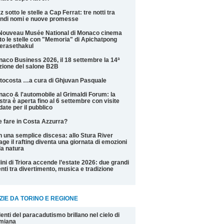
z sotto le stelle a Cap Ferrat: tre notti tra
ndi nomi e nuove promesse
Nouveau Musée National di Monaco cinema
to le stelle con "Memoria" di Apichatpong
erasethakul
aco Business 2026, il 18 settembre la 14ª
zione del salone B2B
tocosta …a cura di Ghjuvan Pasquale
aco & l'automobile al Grimaldi Forum: la
tra è aperta fino al 6 settembre con visite
date per il pubblico
 fare in Costa Azzurra?
 una semplice discesa: allo Stura River
lage il rafting diventa una giornata di emozioni
la natura
ini di Triora accende l’estate 2026: due grandi
nti tra divertimento, musica e tradizione
ZIE DA TORINO E REGIONE
alenti del paracadutismo brillano nel cielo di
miana