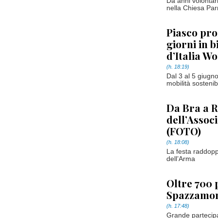
Da anni volontar
nella Chiesa Par
Piasco pro
giorni in b
d’Italia W
(h. 18:19)
Dal 3 al 5 giugno
mobilità sosteni
Da Bra a R
dell’Assoc
(FOTO)
(h. 18:08)
La festa raddoppi
dell’Arma
Oltre 700 
Spazzamo
(h. 17:48)
Grande partecipaz