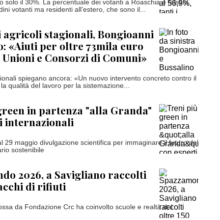
o solo il 30%. La percentuale dei votanti a Roaschia è falsata
dini votanti ma residenti all'estero, che sono il...
 agricoli stagionali, Bongioanni
o: «Aiuti per oltre 73mila euro
 Unioni e Consorzi di Comuni»
gionali spiegano ancora: «Un nuovo intervento concreto contro il
la qualità del lavoro per la sistemazione...
green in partenza "alla Granda"
i internazionali
l 29 maggio divulgazione scientifica per immaginare il futuro del
ario sostenibile
o 2026, a Savigliano raccolti
acchi di rifiuti
mossa da Fondazione Crc ha coinvolto scuole e realtà del