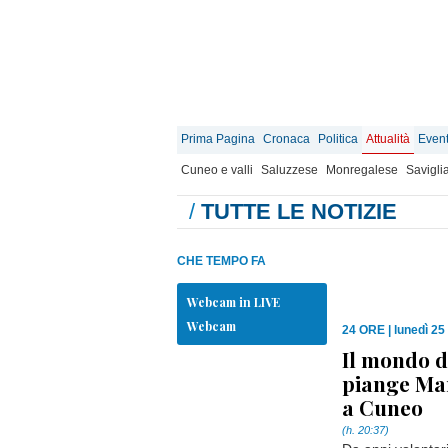
Prima Pagina
Cronaca
Politica
Attualità
Event
Cuneo e valli
Saluzzese
Monregalese
Savigli
/
TUTTE LE NOTIZIE
CHE TEMPO FA
Webcam in LIVE
Webcam
24 ORE
|
lunedì 25
Il mondo d
piange Mar
a Cuneo
(h. 20:37)