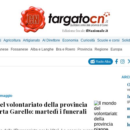
Edizione locale
IlNazionale.it
i
Agricoltura
Artigianato
Al Direttore
Economia
Curiosità
Scuole e corsi
Solid
anese
Fossanese
Alba e Langhe
Bra e Roero
Provincia
Regione
Europa
Radio Alba
ARCH
O
v
I
 maggio
g
el volontariato della provincia
m
ta Garello: martedì i funerali
m
l