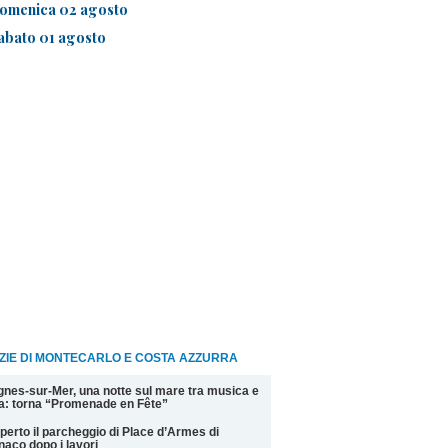
omenica 02 agosto
abato 01 agosto
ZIE DI MONTECARLO E COSTA AZZURRA
nes-sur-Mer, una notte sul mare tra musica e
la: torna “Promenade en Fête”
perto il parcheggio di Place d’Armes di
aco dopo i lavori