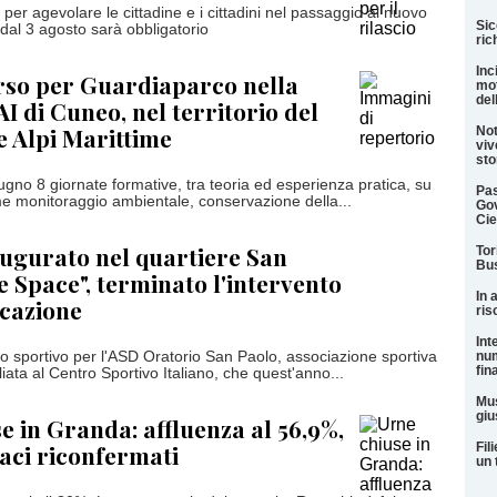
e per agevolare le cittadine e i cittadini nel passaggio al nuovo
Sic
al 3 agosto sarà obbligatorio
ric
Inc
corso per Guardiaparco nella
mot
del
I di Cuneo, nel territorio del
e Alpi Marittime
Not
viv
sto
iugno 8 giornate formative, tra teoria ed esperienza pratica, su
Pas
me monitoraggio ambientale, conservazione della...
Gov
Cie
ugurato nel quartiere San
Tor
Bus
e Space", terminato l'intervento
In 
icazione
ris
Int
no sportivo per l'ASD Oratorio San Paolo, associazione sportiva
num
fin
iliata al Centro Sportivo Italiano, che quest'anno...
Mus
giu
e in Granda: affluenza al 56,9%,
daci riconfermati
Fil
un 