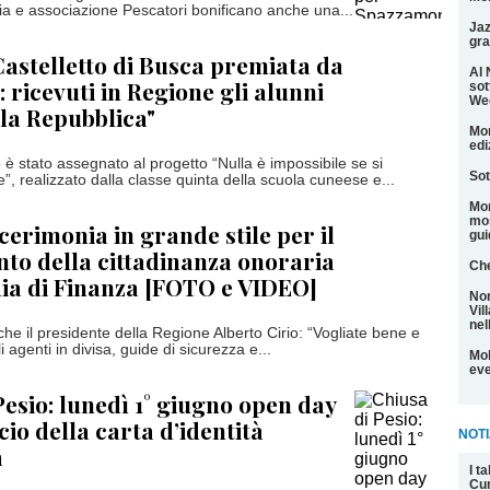
cia e associazione Pescatori bonificano anche una...
Jaz
gra
Castelletto di Busca premiata da
Al 
 ricevuti in Regione gli alunni
sot
We
lla Repubblica"
Mon
edi
 è stato assegnato al progetto “Nulla è impossibile se si
Sot
, realizzato dalla classe quinta della scuola cuneese e...
Mon
mos
cerimonia in grande stile per il
gui
to della cittadinanza onoraria
Che
ia di Finanza [FOTO e VIDEO]
Non
Vil
nel
che il presidente della Regione Alberto Cirio: “Vogliate bene e
li agenti in divisa, guide di sicurezza e...
Mol
eve
Pesio: lunedì 1° giugno open day
scio della carta d’identità
NOTI
a
I t
Cu