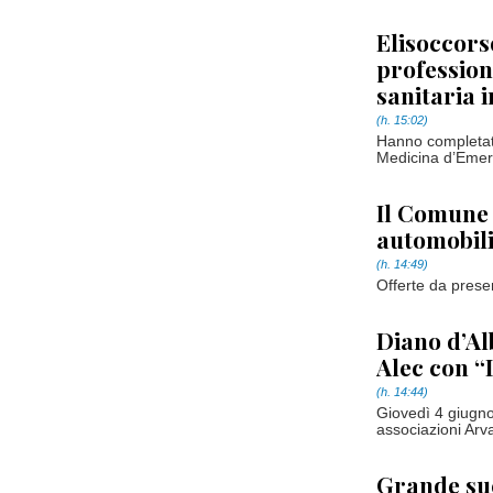
Elisoccors
profession
sanitaria i
(h. 15:02)
Hanno completato 
Medicina d’Emerg
Il Comune 
automobil
(h. 14:49)
Offerte da prese
Diano d’Al
Alec con “
(h. 14:44)
Giovedì 4 giugno 
associazioni Arva
Grande suc