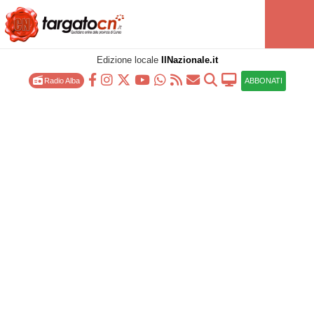
Edizione locale
IlNazionale.it
Radio Alba
ABBONATI