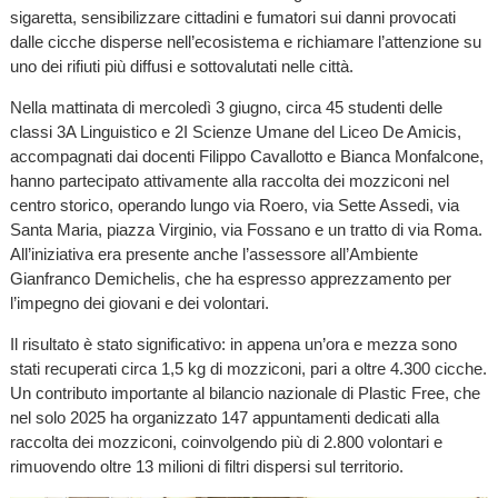
sigaretta, sensibilizzare cittadini e fumatori sui danni provocati
dalle cicche disperse nell’ecosistema e richiamare l’attenzione su
uno dei rifiuti più diffusi e sottovalutati nelle città.
Nella mattinata di mercoledì 3 giugno, circa 45 studenti delle
classi 3A Linguistico e 2I Scienze Umane del Liceo De Amicis,
accompagnati dai docenti Filippo Cavallotto e Bianca Monfalcone,
hanno partecipato attivamente alla raccolta dei mozziconi nel
centro storico, operando lungo via Roero, via Sette Assedi, via
Santa Maria, piazza Virginio, via Fossano e un tratto di via Roma.
All’iniziativa era presente anche l’assessore all’Ambiente
Gianfranco Demichelis, che ha espresso apprezzamento per
l’impegno dei giovani e dei volontari.
Il risultato è stato significativo: in appena un’ora e mezza sono
stati recuperati circa 1,5 kg di mozziconi, pari a oltre 4.300 cicche.
Un contributo importante al bilancio nazionale di Plastic Free, che
nel solo 2025 ha organizzato 147 appuntamenti dedicati alla
raccolta dei mozziconi, coinvolgendo più di 2.800 volontari e
rimuovendo oltre 13 milioni di filtri dispersi sul territorio.