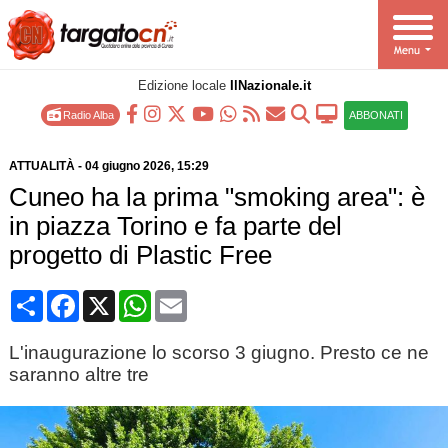
Edizione locale
IlNazionale.it
Radio Alba
ABBONATI
ATTUALITÀ
-
04 giugno 2026
, 15:29
Cuneo ha la prima "smoking area": è
in piazza Torino e fa parte del
progetto di Plastic Free
Condividi
Facebook
X
WhatsApp
Email
L'inaugurazione lo scorso 3 giugno. Presto ce ne
saranno altre tre