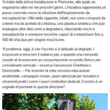
Si tratta della prima installazione in Piemonte, alla quale ne
seguiranno altre tre nei prossimi giorni. L’iniziativa rappresenta un
passo concreto verso la riduzione dell’inquinamento da
microplastiche: i filtri delle sigarette, infatti, non sono composti da
cotone ma da acetato di cellulosa, una plastica sintetica che può
impiegare oltre dieci anni a degradarsi, rilasciando micro e
nanoplastiche e sostanze tossiche capaci di contaminare fino a
500 litri d’acqua per singolo mozzicone.
“Il problema, oggi, è che l’occhio si è abituato al degrado. I
mozziconi a terra non li notiamo più, e quando una comunità
smette di riconoscere un comportamento scorretto finisce per
considerarlo normale
– osserva l’assessore Gianfranco
Demichelis. –
Per invertire la rotta servono educazione
ambientale, campagne mirate, spazi attrezzati per fumatori e
strumenti pratici come i nuovi contenitori dedicati. Il nostro è un
segnale importante in questa direzione”.