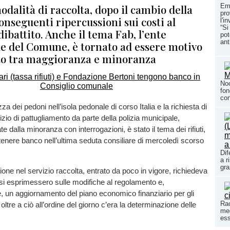
dalità di raccolta, dopo il cambio della
Eme
pr
 conseguenti ripercussioni sui costi al
l'i
“Si
dibattito. Anche il tema Fab, l’ente
pot
ant
e del Comune, è tornato ad essere motivo
to tra maggioranza e minoranza
Noc
fon
con
zza dei pedoni nell’isola pedonale di corso Italia e la richiesta di
zio di pattugliamento da parte della polizia municipale,
te dalla minoranza con interrogazioni, è stato il tema dei rifiuti,
a tenere banco nell’ultima seduta consiliare di mercoledì scorso
Dif
a r
gra
ione nel servizio raccolta, entrato da poco in vigore, richiedeva
i si esprimessero sulle modifiche al regolamento e,
, un aggiornamento del piano economico finanziario per gli
Rac
ltre a ciò all’ordine del giorno c’era la determinazione delle
meg
ess