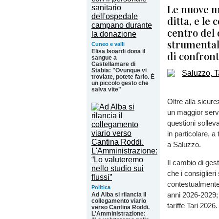
Le nuove mo
ditta, e le
centro del 
strumental
Cuneo e valli
Elisa Isoardi dona il
di confron
sangue a
Castellamare di
Stabia: "Ovunque vi
troviate, potete farlo. È
un piccolo gesto che
salva vite"
Oltre alla sicure
un maggior servi
questioni solleva
in particolare, 
a Saluzzo.
Il cambio di gest
che i consiglier
contestualmente
Politica
anni 2026-2029; o
Ad Alba si rilancia il
collegamento viario
tariffe Tari 2026.
verso Cantina Roddi.
L'Amministrazione: