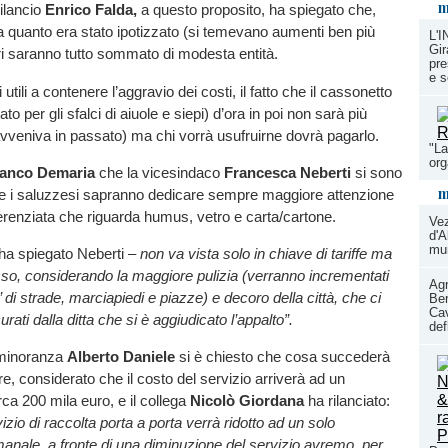
m
ilancio
Enrico Falda,
a questo proposito, ha spiegato che,
 quanto era stato ipotizzato (si temevano aumenti ben più
L'
Gir
ncari saranno tutto sommato di modesta entità.
pre
e s
 utili a contenere l’aggravio dei costi, il fatto che il cassonetto
ato per gli sfalci di aiuole e siepi) d’ora in poi non sarà più
vveniva in passato) ma chi vorrà usufruirne dovrà pagarlo.
"La
or
anco Demaria
che la vicesindaco
Francesca Neberti
si sono
m
che i saluzzesi sapranno dedicare sempre maggiore attenzione
fferenziata che riguarda humus, vetro e carta/cartone.
Ve
d'A
mun
ha spiegato Neberti –
non va vista solo in chiave di tariffe ma
so, considerando la maggiore pulizia (verranno incrementati
Agr
 di strade, marciapiedi e piazze) e decoro della città, che ci
Ber
Cav
rati dalla ditta che si è aggiudicato l’appalto”.
def
i minoranza
Alberto Daniele
si è chiesto che cosa succederà
re, considerato che il costo del servizio arriverà ad un
rca 200 mila euro, e il collega
Nicolò Giordana
ha rilanciato:
vizio di raccolta porta a porta verrà ridotto ad un solo
anale, a fronte di una diminuzione del servizio avremo, per