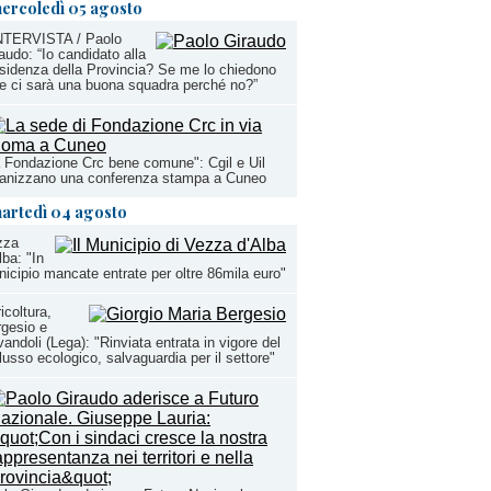
ercoledì 05 agosto
INTERVISTA / Paolo
audo: “Io candidato alla
sidenza della Provincia? Se me lo chiedono
e ci sarà una buona squadra perché no?”
 Fondazione Crc bene comune": Cgil e Uil
ganizzano una conferenza stampa a Cuneo
artedì 04 agosto
zza
lba: "In
icipio mancate entrate per oltre 86mila euro"
icoltura,
gesio e
andoli (Lega): "Rinviata entrata in vigore del
lusso ecologico, salvaguardia per il settore"