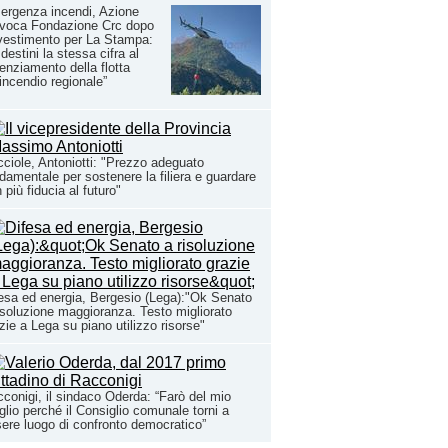
rgenza incendi, Azione
ovoca Fondazione Crc dopo
nvestimento per La Stampa:
 destini la stessa cifra al
enziamento della flotta
incendio regionale”
ciole, Antoniotti: "Prezzo adeguato
damentale per sostenere la filiera e guardare
 più fiducia al futuro"
esa ed energia, Bergesio (Lega):"Ok Senato
isoluzione maggioranza. Testo migliorato
zie a Lega su piano utilizzo risorse"
conigi, il sindaco Oderda: “Farò del mio
lio perché il Consiglio comunale torni a
ere luogo di confronto democratico”