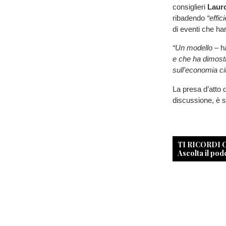
consiglieri
Lauro
ribadendo
“effic
di eventi che ha
“Un modello
– h
e che ha dimostra
sull’economia ci
La presa d’atto 
discussione, è 
TI RICORDI
Ascolta il pod