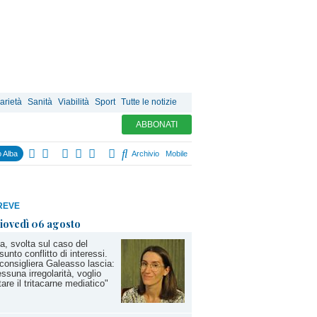
arietà
Sanità
Viabilità
Sport
Tutte le notizie
ABBONATI
 Alba
Archivio
Mobile
REVE
iovedì 06 agosto
a, svolta sul caso del
sunto conflitto di interessi.
consigliera Galeasso lascia:
ssuna irregolarità, voglio
tare il tritacarne mediatico"