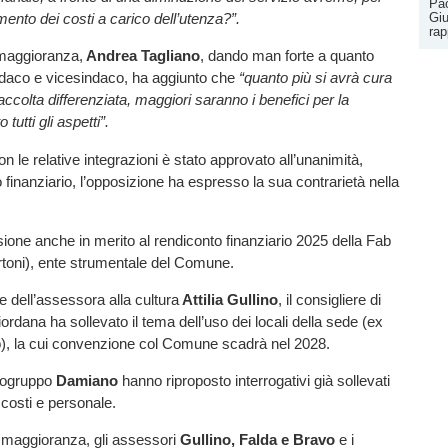
Pao
Giu
mento dei costi a carico dell’utenza?”.
rap
i maggioranza,
Andrea Tagliano
, dando man forte a quanto
daco e vicesindaco, ha aggiunto che
“quanto più si avrà cura
raccolta differenziata, maggiori saranno i benefici per la
 tutti gli aspetti”.
n le relative integrazioni è stato approvato all’unanimità,
 finanziario, l’opposizione ha espresso la sua contrarietà nella
one anche in merito al rendiconto finanziario 2025 della Fab
toni), ente strumentale del Comune.
e dell’assessora alla cultura
Attilia Gullino
, il consigliere di
 Giordana ha sollevato il tema dell’uso dei locali della sede (ex
, la cui convenzione col Comune scadrà nel 2028.
apogruppo
Damiano
hanno riproposto interrogativi già sollevati
 costi e personale.
a maggioranza, gli assessori
Gullino, Falda e Bravo
e i