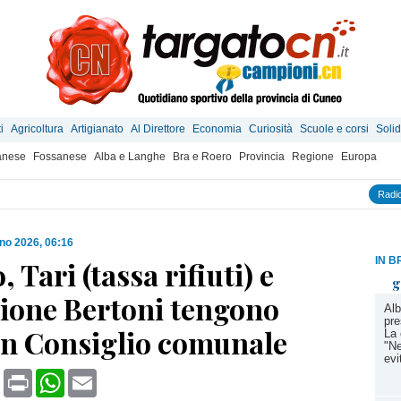
i
Agricoltura
Artigianato
Al Direttore
Economia
Curiosità
Scuole e corsi
Solid
anese
Fossanese
Alba e Langhe
Bra e Roero
Provincia
Regione
Europa
Radio
no 2026, 06:16
IN B
, Tari (tassa rifiuti) e
g
ione Bertoni tengono
Alb
pre
in Consiglio comunale
La 
"Ne
evi
book
X
Print
WhatsApp
Email