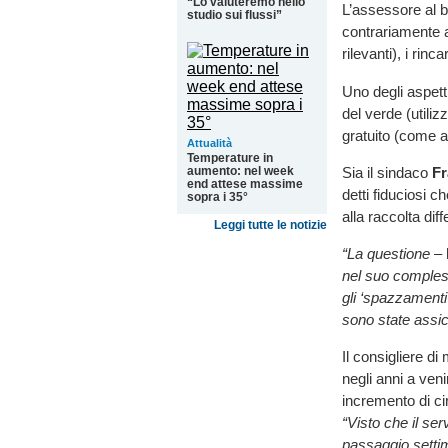
“Lo valuteremo nello
L’assessore al b
studio sui flussi”
contrariamente a
rilevanti), i ri
Uno degli aspetti
del verde (utilizz
gratuito (come a
Attualità
Temperature in
Sia il sindaco
Fr
aumento: nel week
end attese massime
detti fiduciosi 
sopra i 35°
alla raccolta di
Leggi tutte le notizie
“La questione
– 
nel suo comples
gli ‘spazzamenti’
sono state assicu
Il consigliere d
negli anni a veni
incremento di ci
“Visto che il ser
passaggio settim