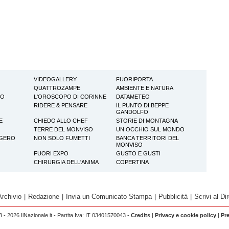
VIDEOGALLERY
FUORIPORTA
QUATTROZAMPE
AMBIENTE E NATURA
TO
L'OROSCOPO DI CORINNE
DATAMETEO
RIDERE & PENSARE
IL PUNTO DI BEPPE
GANDOLFO
E
CHIEDO ALLO CHEF
STORIE DI MONTAGNA
TERRE DEL MONVISO
UN OCCHIO SUL MONDO
GGERO
NON SOLO FUMETTI
BANCA TERRITORI DEL
MONVISO
FUORI EXPO
GUSTO E GUSTI
CHIRURGIA DELL'ANIMA
COPERTINA
Archivio
|
Redazione
|
Invia un Comunicato Stampa
|
Pubblicità
|
Scrivi al Dir
 - 2026 IlNazionale.it - Partita Iva: IT 03401570043 -
Credits
|
Privacy e cookie policy
|
Pr