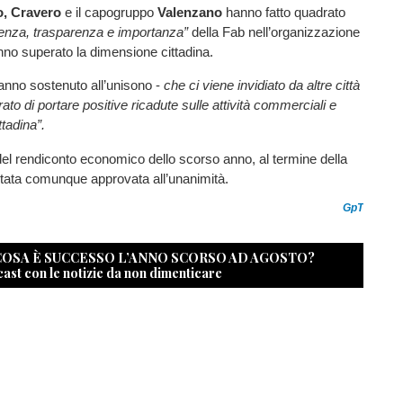
, Cravero
e il capogruppo
Valenzano
hanno fatto quadrato
ienza, trasparenza e importanza”
della Fab nell’organizzazione
nno superato la dimensione cittadina.
anno sostenuto all’unisono -
che ci viene invidiato da altre città
to di portare positive ricadute sulle attività commerciali e
ttadina”.
del rendiconto economico dello scorso anno, al termine della
stata comunque approvata all’unanimità.
GpT
 COSA È SUCCESSO L’ANNO SCORSO AD AGOSTO?
cast con le notizie da non dimenticare