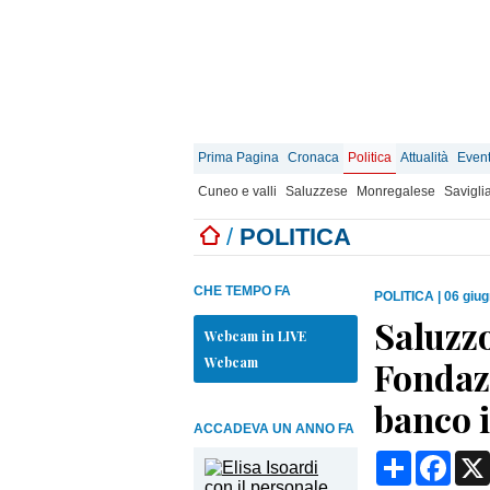
Prima Pagina
Cronaca
Politica
Attualità
Event
Cuneo e valli
Saluzzese
Monregalese
Savigli
/
POLITICA
CHE TEMPO FA
POLITICA
|
06 giug
Saluzzo
Webcam in LIVE
Webcam
Fondaz
banco 
ACCADEVA UN ANNO FA
Condividi
Face