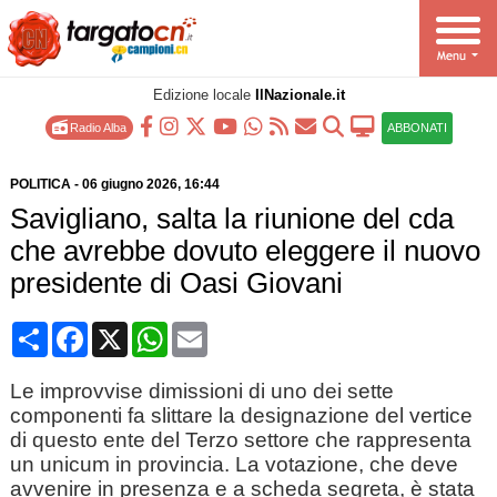
Edizione locale
IlNazionale.it
Radio Alba
ABBONATI
POLITICA
-
06 giugno 2026
, 16:44
Savigliano, salta la riunione del cda
che avrebbe dovuto eleggere il nuovo
presidente di Oasi Giovani
Condividi
Facebook
X
WhatsApp
Email
Le improvvise dimissioni di uno dei sette
componenti fa slittare la designazione del vertice
di questo ente del Terzo settore che rappresenta
un unicum in provincia. La votazione, che deve
avvenire in presenza e a scheda segreta, è stata