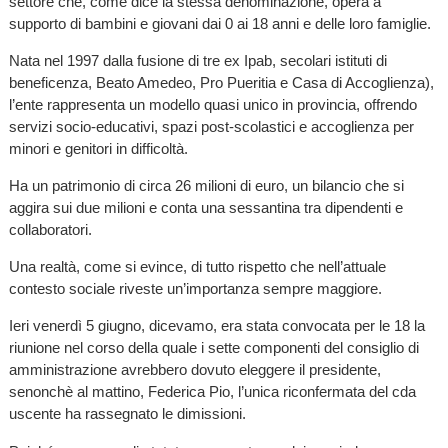
settore che, come dice la stessa denominazione, opera a
supporto di bambini e giovani dai 0 ai 18 anni e delle loro famiglie.
Nata nel 1997 dalla fusione di tre ex Ipab, secolari istituti di
beneficenza, Beato Amedeo, Pro Pueritia e Casa di Accoglienza),
l’ente rappresenta un modello quasi unico in provincia, offrendo
servizi socio-educativi, spazi post-scolastici e accoglienza per
minori e genitori in difficoltà.
Ha un patrimonio di circa 26 milioni di euro, un bilancio che si
aggira sui due milioni e conta una sessantina tra dipendenti e
collaboratori.
Una realtà, come si evince, di tutto rispetto che nell’attuale
contesto sociale riveste un’importanza sempre maggiore.
Ieri venerdì 5 giugno, dicevamo, era stata convocata per le 18 la
riunione nel corso della quale i sette componenti del consiglio di
amministrazione avrebbero dovuto eleggere il presidente,
senonchè al mattino, Federica Pio, l’unica riconfermata del cda
uscente ha rassegnato le dimissioni.