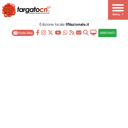
Edizione locale
IlNazionale.it
Radio Alba
ABBONATI