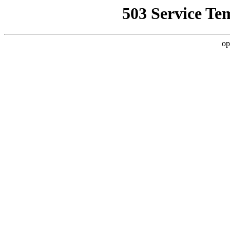
503 Service Te
op