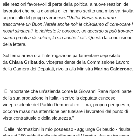
alle reazioni favorevoli di parte della politica, a nuove reazioni dei
lavoratori che nella giornata di ieri hanno scritto una missiva rivolta
ai piani alti del gruppo veronese: "
Dottor Rana, vorremmo
trascorrere un Buon Natale anche noi: le chiediamo di convocare i
nostri sindacati, le richieste le conosce, un accordo si può trovare:
siamo pronti a discutere, lo sia anche Lei!”.
Questa la conclusione
della lettera.
Sul tema arriva ora l’interrogazione parlamentare depositata
da
Chiara Gribaudo
, vicepresidente della Commissione Lavoro
della Camera dei Deputati, rivolta alla Ministra
Marina Calderone
.
“È importante che un’azienda come la Giovanni Rana riporti parte
della sua produzione in Italia - scrive la deputata cuneese,
vicepresidente del Partito Democratico - ma, proprio per questo,
occorre massima attenzione per tutelare i lavoratori dal punto di
vista contrattuale e della sicurezza.”
"Dalle informazioni in mio possesso - aggiunge Gribaudo - risulta
che sui 350 addetti dello stabilimento di Moretta, due su tre sono