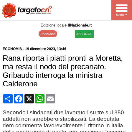
Edizione locale
IlNazionale.it
Radio Alba
ABBONATI
ECONOMIA
-
19 dicembre 2023
, 13:46
Rana riporta i piatti pronti a Moretta,
ma resta il nodo del precariato.
Gribaudo interroga la ministra
Calderone
Condividi
Facebook
X
WhatsApp
Email
Secondo i sindacati due lavoratori su tre sui 350
addetti non sarebbero stabilizzati. La deputata
dem commenta favorevolmente il ritorno in Italia
della produzione di pasta, ma, sostiene: "occorre