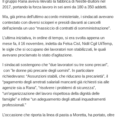
Il gruppo Rana aveva rilevato la fabbrica di Nestlè-Buitoni nel
2017, portando la forza lavoro in sei anni da 180 a 350 addetti.
Ma, già prima dell’ultimo accordo ministeriale, i sindacati avevano
contestato con diversi scioperi e presidi davanti ai cancelli
dell’azienda un uso “massiccio di contratti di somministrazione”.
L’ultima iniziativa, in ordine di tempo, si era svolta appena un
mese fa, il 16 novembre, indetta da Felsa Cisl, Nidil Cgil UilTemp,
le sigle che si occupano dei lavoratori non stabilizzati, le quali
avevano proclamato lo stato d’agitazione.
I sindacati sostengono che “due lavoratori su tre sono precari”,
con "le donne più precarie degli uomini”. In particolare
richiedevano: “Assunzioni stabili, che riducano la precarietà”, il
“pagamento degli arretrati salariali mancanti già richiesti sia alle
agenzie sia a Rana”, “risolvere i problemi di sicurezza”,
“un’organizzazione del lavoro rispettosa della dignità delle
famiglie” e infine “un adeguamento degli attuali inquadramenti
professionali.”
L’occasione che riporta la linea di pasta a Moretta, ha portato, oltre