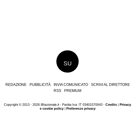
SU
REDAZIONE
PUBBLICITÀ
INVIA COMUNICATO
SCRIVI AL DIRETTORE
RSS
PREMIUM
Copyright © 2013 - 2026 IlNazionale.it - Partita Iva: IT 03401570043 -
Credits
|
Privacy
e cookie policy
|
Preferenze privacy