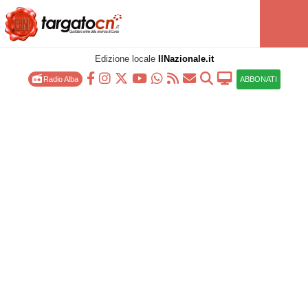
Edizione locale
IlNazionale.it
Radio Alba
ABBONATI