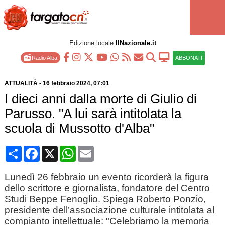
Edizione locale
IlNazionale.it
Radio Alba
ABBONATI
ATTUALITÀ
-
16 febbraio 2024
, 07:01
I dieci anni dalla morte di Giulio di
Parusso. "A lui sarà intitolata la
scuola di Mussotto d'Alba"
Condividi
Facebook
X
WhatsApp
Email
Lunedì 26 febbraio un evento ricorderà la figura
dello scrittore e giornalista, fondatore del Centro
Studi Beppe Fenoglio. Spiega Roberto Ponzio,
presidente dell’associazione culturale intitolata al
compianto intellettuale: "Celebriamo la memoria