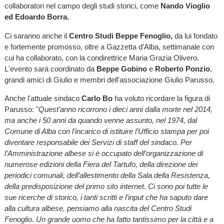
collaboratori nel campo degli studi storici, come
Nando Vioglio
ed Edoardo Borra.
Ci saranno anche il
Centro Studi Beppe Fenoglio,
da lui fondato
e fortemente promosso, oltre a Gazzetta d’Alba, settimanale con
cui ha collaborato, con la condirettrice Maria Grazia Olivero.
L'evento sarà coordinato da
Beppe Gobino
e
Roberto Ponzio
,
grandi amici di Giulio e membri dell'associazione Giulio Parusso.
Anche l'attuale sindaco
Carlo Bo
ha voluto ricordare la figura di
Parusso: "
Quest’anno ricorrono i dieci anni dalla morte nel 2014,
ma anche i 50 anni da quando venne assunto, nel 1974, dal
Comune di Alba con l’incarico di istituire l’Ufficio stampa per poi
diventare responsabile dei Servizi di staff del sindaco. Per
l’Amministrazione albese si è occupato dell’organizzazione di
numerose edizioni della Fiera del Tartufo, della direzione dei
periodici comunali, dell’allestimento della Sala della Resistenza,
della predisposizione del primo sito internet. Ci sono poi tutte le
sue ricerche di storico, i tanti scritti e l’input che ha saputo dare
alla cultura albese, pensiamo alla nascita del Centro Studi
Fenoglio. Un grande uomo che ha fatto tantissimo per la città e a