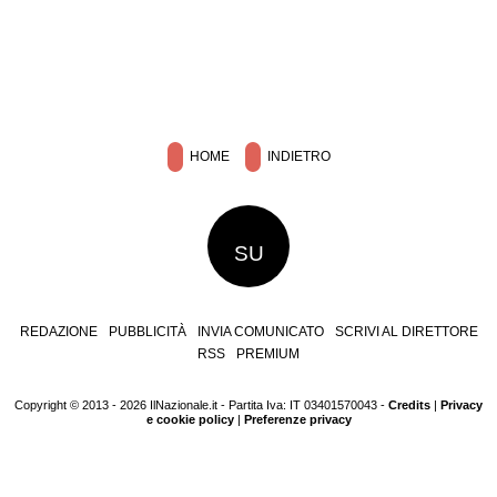
HOME
INDIETRO
SU
REDAZIONE
PUBBLICITÀ
INVIA COMUNICATO
SCRIVI AL DIRETTORE
RSS
PREMIUM
Copyright © 2013 - 2026 IlNazionale.it - Partita Iva: IT 03401570043 -
Credits
|
Privacy
e cookie policy
|
Preferenze privacy