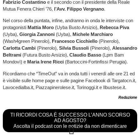
Fabrizio Costantino
e il secondo con il presidente della Reale
Mutua Fenera Chieri ’76,
l’Avv. Filippo Vergnano
.
Nel corso della puntata, infine, andranno in onda le interviste con
protagonisti
Mattia Moro
(Uyba Busto Arsizio),
Rebecca Piva
(Uyba),
Giorgia Zannoni
(Uyba),
Michele Marchiaro
(Wash4green Pinerolo),
Francesco Cicchiello
(Pinerolo),
Carlotta Cambi
(Pinerolo),
Silvia Bussoli
(Pinerolo),
Alessandro
Beltrami
(Futura Busto Arsizio),
Claudio Basso
(Lpm Bam
Mondovì) e
Maria Irene Ricci
(Bartoccini-Fortinfissi Perugia).
Ricordiamo che “TimeOut” va in onda tutti i venerdì alle ore 21 ed
è visibile sulle home page e sulle pagine Facebook di Targatocn.it,
Lavocedialba.it, Piazzapinerolese.it, Torinoggi.it e Ilbustese.it.
Redazione
TI RICORDI COSA È SUCCESSO L’ANNO SCORSO
AD AGOSTO?
Ascolta il podcast con le notizie da non dimenticare