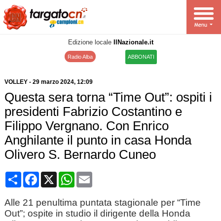
Edizione locale
IlNazionale.it
Radio Alba
ABBONATI
VOLLEY
-
29 marzo 2024
, 12:09
Questa sera torna “Time Out”: ospiti i
presidenti Fabrizio Costantino e
Filippo Vergnano. Con Enrico
Anghilante il punto in casa Honda
Olivero S. Bernardo Cuneo
Condividi
Facebook
X
WhatsApp
Email
Alle 21 penultima puntata stagionale per “Time
Out”; ospite in studio il dirigente della Honda