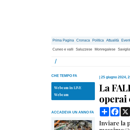
Prima Pagina
Cronaca
Politica
Attualità
Event
Cuneo e valli
Saluzzese
Monregalese
Savigli
/
CHE TEMPO FA
|
25 giugno 2024, 
La FALF
Webcam in LIVE
Webcam
operai 
Condividi
Face
ACCADEVA UN ANNO FA
Inviare la 
massimo@fa