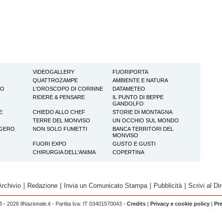
VIDEOGALLERY
FUORIPORTA
QUATTROZAMPE
AMBIENTE E NATURA
TO
L'OROSCOPO DI CORINNE
DATAMETEO
RIDERE & PENSARE
IL PUNTO DI BEPPE
GANDOLFO
E
CHIEDO ALLO CHEF
STORIE DI MONTAGNA
TERRE DEL MONVISO
UN OCCHIO SUL MONDO
GGERO
NON SOLO FUMETTI
BANCA TERRITORI DEL
MONVISO
FUORI EXPO
GUSTO E GUSTI
CHIRURGIA DELL'ANIMA
COPERTINA
Archivio
|
Redazione
|
Invia un Comunicato Stampa
|
Pubblicità
|
Scrivi al Dir
 - 2026 IlNazionale.it - Partita Iva: IT 03401570043 -
Credits
|
Privacy e cookie policy
|
Pr