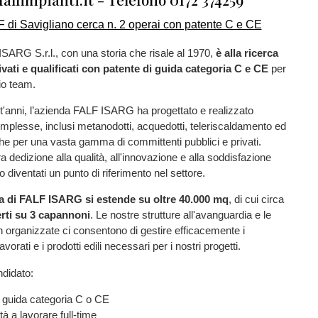
SARG S.r.l., con una storia che risale al 1970,
è alla ricerca
ivati e qualificati con patente di guida categoria C e CE
per
rio team.
t'anni, l’azienda FALF ISARG ha progettato e realizzato
complesse, inclusi metanodotti, acquedotti, teleriscaldamento ed
he per una vasta gamma di committenti pubblici e privati.
a dedizione alla qualità, all'innovazione e alla soddisfazione
o diventati un punto di riferimento nel settore.
va di FALF ISARG si estende su oltre 40.000 mq
, di cui circa
rti su 3 capannoni
. Le nostre strutture all'avanguardia e le
 organizzate ci consentono di gestire efficacemente i
avorati e i prodotti edili necessari per i nostri progetti.
ndidato:
i guida categoria C o CE
tà a lavorare full-time