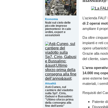
L’azienda FALF I
Economia
Nubi sul cielo delle
di 2 operai mot
piccole imprese
ampliare il prop
piemontesi: in calo
ordini, export e
assunzioni
Da oltre cinquan
impianti e reti 
opere urbanistic
Grazie alla nostr
del cliente, siam
L'area operati
14.000 mq cope
aree esterne ben
materiali, i semil
Attualità
Asti-Cuneo, sul
cantiere del viadotto
Requisiti del Ca
sulla Sp7. Cirio,
Gabusi e Bussalino:
"Ultimo sforzo prima
Patente d
della consegna alla
fine dell’anno"
Disponibili