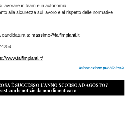
i lavorare in team e in autonomia
to alla sicurezza sul lavoro e al rispetto delle normative
ia candidatura a:
massimo@falfimpianti.it
374259
s://www.falfimpianti.it/
Informazione pubblicitaria
 COSA È SUCCESSO L’ANNO SCORSO AD AGOSTO?
cast con le notizie da non dimenticare