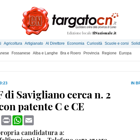
Edizione locale
IlNazionale.it
i
Agricoltura
Artigianato
Al Direttore
Economia
Curiosità
Scuole e corsi
Solid
anese
Fossanese
Alba e Langhe
Bra e Roero
Provincia
Regione
Europa
20:23
IN B
 di Savigliano cerca n. 2
con patente C e CE
book
X
Print
WhatsApp
Email
propria candidatura a:
lfimpianti.it - Telefono 0172 374259