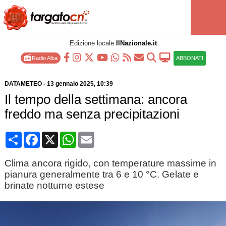
Edizione locale
IlNazionale.it
Radio Alba
ABBONATI
DATAMETEO
-
13 gennaio 2025
, 10:39
Il tempo della settimana: ancora
freddo ma senza precipitazioni
Condividi
Facebook
X
WhatsApp
Email
Clima ancora rigido, con temperature massime in
pianura generalmente tra 6 e 10 °C. Gelate e
brinate notturne estese