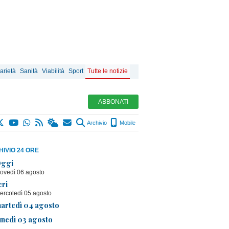
arietà
Sanità
Viabilità
Sport
Tutte le notizie
ABBONATI
Archivio
Mobile
IVIO 24 ORE
ggi
iovedì 06 agosto
eri
ercoledì 05 agosto
artedì 04 agosto
unedì 03 agosto