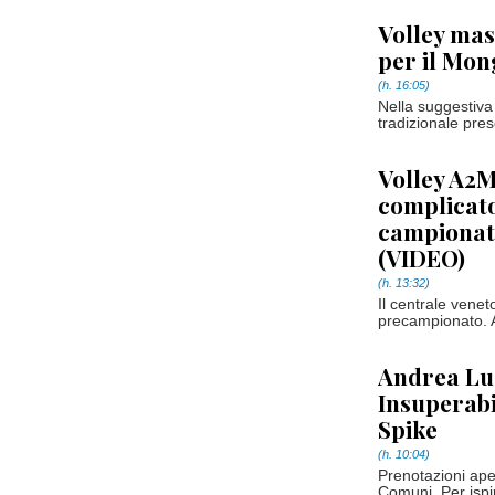
Volley mas
per il Mo
(h. 16:05)
Nella suggestiva 
tradizionale pres
Volley A2M
complicato
campionato
(VIDEO)
(h. 13:32)
Il centrale venet
precampionato. 
Andrea Lu
Insuperabi
Spike
(h. 10:04)
Prenotazioni ape
Comuni. Per ispir