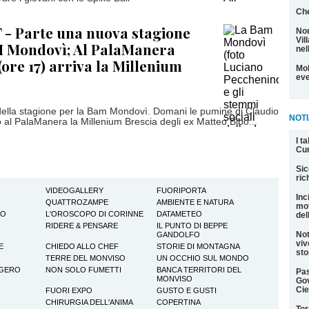
Che
F - Parte una nuova stagione
Non
Vil
M Mondovì; Al PalaManera
nel
ore 17) arriva la Millenium
Mol
eve
ella stagione per la Bam Mondovì. Domani le pumine di Claudio
NOTI
 al PalaManera la Millenium Brescia degli ex Matteo Bibo...
I t
Cu
Sic
ric
VIDEOGALLERY
FUORIPORTA
Inc
QUATTROZAMPE
AMBIENTE E NATURA
mot
TO
L'OROSCOPO DI CORINNE
DATAMETEO
del
RIDERE & PENSARE
IL PUNTO DI BEPPE
Not
GANDOLFO
viv
E
CHIEDO ALLO CHEF
STORIE DI MONTAGNA
sto
TERRE DEL MONVISO
UN OCCHIO SUL MONDO
GGERO
NON SOLO FUMETTI
BANCA TERRITORI DEL
Pas
MONVISO
Gov
Cie
FUORI EXPO
GUSTO E GUSTI
CHIRURGIA DELL'ANIMA
COPERTINA