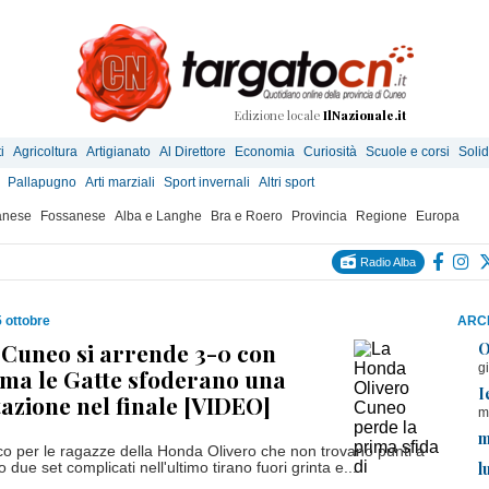
Edizione locale
IlNazionale.it
i
Agricoltura
Artigianato
Al Direttore
Economia
Curiosità
Scuole e corsi
Solid
Pallapugno
Arti marziali
Sport invernali
Altri sport
anese
Fossanese
Alba e Langhe
Bra e Roero
Provincia
Regione
Europa
Radio Alba
 ottobre
ARCH
. Cuneo si arrende 3-0 con
O
g
 ma le Gatte sfoderano una
I
tazione nel finale [VIDEO]
m
m
co per le ragazze della Honda Olivero che non trovano punti a
l
due set complicati nell'ultimo tirano fuori grinta e...