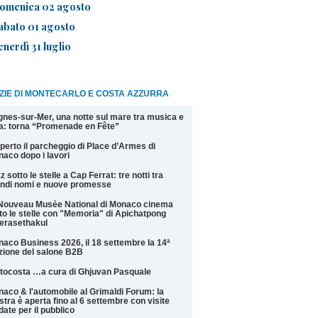
omenica 02 agosto
abato 01 agosto
enerdì 31 luglio
ZIE DI MONTECARLO E COSTA AZZURRA
nes-sur-Mer, una notte sul mare tra musica e
la: torna “Promenade en Fête”
perto il parcheggio di Place d’Armes di
aco dopo i lavori
z sotto le stelle a Cap Ferrat: tre notti tra
ndi nomi e nuove promesse
Nouveau Musée National di Monaco cinema
to le stelle con "Memoria" di Apichatpong
erasethakul
aco Business 2026, il 18 settembre la 14ª
zione del salone B2B
tocosta …a cura di Ghjuvan Pasquale
aco & l'automobile al Grimaldi Forum: la
tra è aperta fino al 6 settembre con visite
date per il pubblico