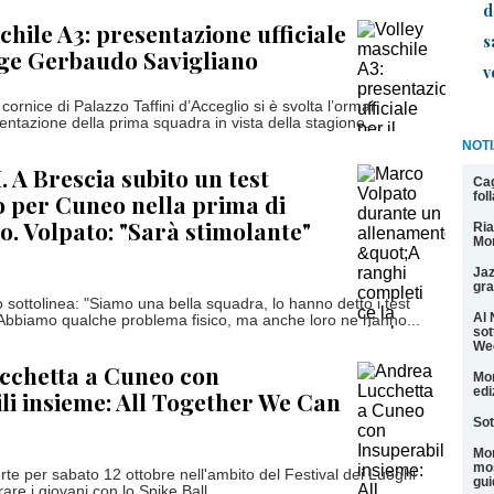
d
chile A3: presentazione ufficiale
s
nge Gerbaudo Savigliano
v
cornice di Palazzo Taffini d’Acceglio si è svolta l’ormai
entazione della prima squadra in vista della stagione...
NOTI
. A Brescia subito un test
Cag
 per Cuneo nella prima di
fol
. Volpato: "Sarà stimolante"
Ria
Mon
Jaz
gra
o sottolinea: "Siamo una bella squadra, lo hanno detto i test
Al 
Abbiamo qualche problema fisico, ma anche loro ne hanno...
sot
We
cchetta a Cuneo con
Mon
edi
li insieme: All Together We Can
Sot
Mon
mos
rte per sabato 12 ottobre nell'ambito del Festival dei Luoghi
gui
are i giovani con lo Spike Ball