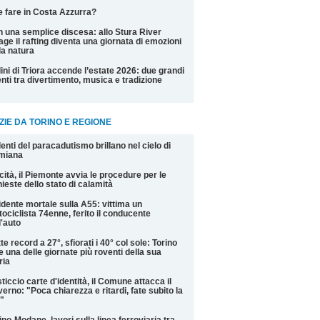
 fare in Costa Azzurra?
 una semplice discesa: allo Stura River
lage il rafting diventa una giornata di emozioni
la natura
ini di Triora accende l’estate 2026: due grandi
nti tra divertimento, musica e tradizione
ZIE DA TORINO E REGIONE
alenti del paracadutismo brillano nel cielo di
miana
cità, il Piemonte avvia le procedure per le
hieste dello stato di calamità
idente mortale sulla A55: vittima un
ociclista 74enne, ferito il conducente
l'auto
te record a 27°, sfiorati i 40° col sole: Torino
e una delle giornate più roventi della sua
ria
ticcio carte d'identità, il Comune attacca il
erno: "Poca chiarezza e ritardi, fate subito la
"