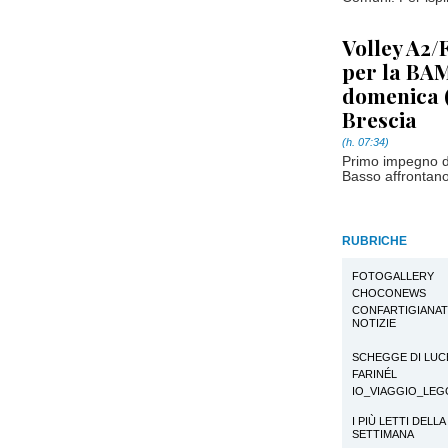
Volley A2/
per la BA
domenica (
Brescia
(h. 07:34)
Primo impegno d
Basso affrontano
RUBRICHE
FOTOGALLERY
CHOCONEWS
CONFARTIGIANA
NOTIZIE
SCHEGGE DI LUC
FARINÉL
IO_VIAGGIO_LE
I PIÙ LETTI DELLA
SETTIMANA