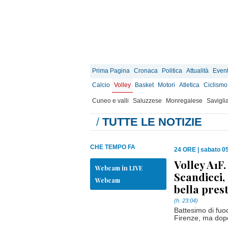
Prima Pagina
Cronaca
Politica
Attualità
Event
Calcio
Volley
Basket
Motori
Atletica
Ciclismo
Cuneo e valli
Saluzzese
Monregalese
Savigli
/
TUTTE LE NOTIZIE
CHE TEMPO FA
24 ORE
|
sabato 05
Volley A1F
Webcam in LIVE
Scandicci,
Webcam
bella pres
(h. 23:04)
Battesimo di fuo
Firenze, ma dopo 