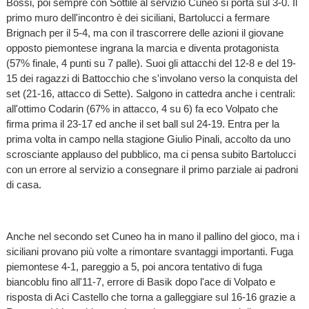
Bossi, poi sempre con Sottile al servizio Cuneo si porta sul 3-0. Il
primo muro dell'incontro è dei siciliani, Bartolucci a fermare
Brignach per il 5-4, ma con il trascorrere delle azioni il giovane
opposto piemontese ingrana la marcia e diventa protagonista
(57% finale, 4 punti su 7 palle). Suoi gli attacchi del 12-8 e del 19-
15 dei ragazzi di Battocchio che s'involano verso la conquista del
set (21-16, attacco di Sette). Salgono in cattedra anche i centrali:
all'ottimo Codarin (67% in attacco, 4 su 6) fa eco Volpato che
firma prima il 23-17 ed anche il set ball sul 24-19. Entra per la
prima volta in campo nella stagione Giulio Pinali, accolto da uno
scrosciante applauso del pubblico, ma ci pensa subito Bartolucci
con un errore al servizio a consegnare il primo parziale ai padroni
di casa.
Anche nel secondo set Cuneo ha in mano il pallino del gioco, ma i
siciliani provano più volte a rimontare svantaggi importanti. Fuga
piemontese 4-1, pareggio a 5, poi ancora tentativo di fuga
biancoblu fino all'11-7, errore di Basik dopo l'ace di Volpato e
risposta di Aci Castello che torna a galleggiare sul 16-16 grazie a