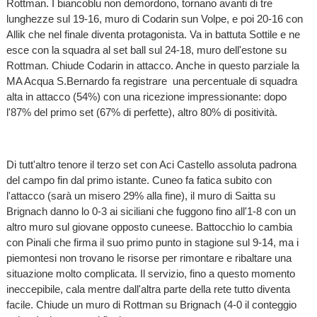
Rottman. I biancoblu non demordono, tornano avanti di tre
lunghezze sul 19-16, muro di Codarin sun Volpe, e poi 20-16 con
Allik che nel finale diventa protagonista. Va in battuta Sottile e ne
esce con la squadra al set ball sul 24-18, muro dell'estone su
Rottman. Chiude Codarin in attacco. Anche in questo parziale la
MA Acqua S.Bernardo fa registrare una percentuale di squadra
alta in attacco (54%) con una ricezione impressionante: dopo
l'87% del primo set (67% di perfette), altro 80% di positività.
Di tutt'altro tenore il terzo set con Aci Castello assoluta padrona
del campo fin dal primo istante. Cuneo fa fatica subito con
l'attacco (sarà un misero 29% alla fine), il muro di Saitta su
Brignach danno lo 0-3 ai siciliani che fuggono fino all'1-8 con un
altro muro sul giovane opposto cuneese. Battocchio lo cambia
con Pinali che firma il suo primo punto in stagione sul 9-14, ma i
piemontesi non trovano le risorse per rimontare e ribaltare una
situazione molto complicata. Il servizio, fino a questo momento
ineccepibile, cala mentre dall'altra parte della rete tutto diventa
facile. Chiude un muro di Rottman su Brignach (4-0 il conteggio