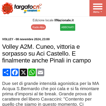
Edizione locale
IlNazionale.it
Radio Alba
ABBONATI
VOLLEY
-
08 novembre 2024
, 23:00
Volley A2M. Cuneo, vittoria e
sorpasso su Aci Castello. E
finalmente anche Pinali in campo
Condividi
Facebook
X
WhatsApp
Email
Due set di grande intensità agonistica per la MA
Acqua S.Bernardo che poi cala e si fa rimontare
prima d'imporsi al tie break. Grande prova di
carattere del libero Cavaccini: "Contento per
quello che siamo in questo momento. Ci