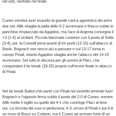
nel set), rientrato nel finale.
Cuneo sembra aver esaurito la grande carica agonistica dei primi
due set. Allik sbaglia la palla dello 0-2 avversario e finisce subito in
panchina rimpiazzato da Agapitos, ma l'ace di Argenta consegna il
+3 (1-4) ai siciliani. Piccola fiammata cuneese con il punto di Sette
(3-4), poi la Cosedil torna avanti di tre punti (12-15) sull'attacco di
Basik. Brignach non riesce più a passare e sul 13-17 torna in
campo Pinali, intanto Agapitos sbaglia anche l'attacco del 14-19
avversario. Set tutto in discesa per gli uomini di Placì, che
conquistano il tie break (18-25) proprio sull'errore finale in attacco
di Pinali.
Nel tie break Battocchio parte con Pinali nel sestetto tenendo fuori
Brignach e l'opposto firma subito il punto del 2-0 di Cuneo, mentre
Allik mette il sigillo su quello del 4-1 che costringe Placì al time
out. La rimonta dei suoi si perfeziona: 4-3, errore di Pinali e poi 6-6
un muro di Bossi su Codarin, ma è Cuneo ad arrivare forte di un