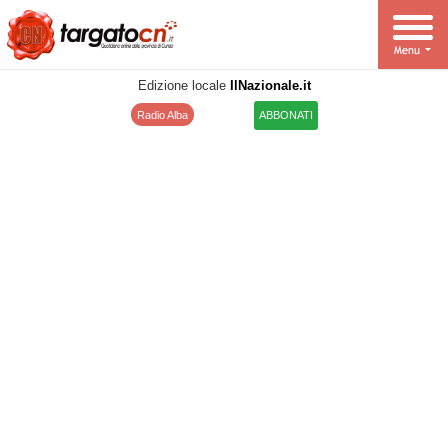
Edizione locale
IlNazionale.it
Radio Alba
ABBONATI