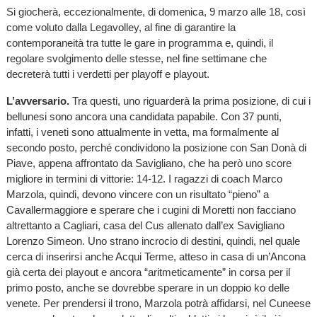
Si giocherà, eccezionalmente, di domenica, 9 marzo alle 18, così
come voluto dalla Legavolley, al fine di garantire la
contemporaneità tra tutte le gare in programma e, quindi, il
regolare svolgimento delle stesse, nel fine settimane che
decreterà tutti i verdetti per playoff e playout.
L’avversario.
Tra questi, uno riguarderà la prima posizione, di cui i
bellunesi sono ancora una candidata papabile. Con 37 punti,
infatti, i veneti sono attualmente in vetta, ma formalmente al
secondo posto, perché condividono la posizione con San Donà di
Piave, appena affrontato da Savigliano, che ha però uno score
migliore in termini di vittorie: 14-12. I ragazzi di coach Marco
Marzola, quindi, devono vincere con un risultato “pieno” a
Cavallermaggiore e sperare che i cugini di Moretti non facciano
altrettanto a Cagliari, casa del Cus allenato dall’ex Savigliano
Lorenzo Simeon. Uno strano incrocio di destini, quindi, nel quale
cerca di inserirsi anche Acqui Terme, atteso in casa di un’Ancona
già certa dei playout e ancora “aritmeticamente” in corsa per il
primo posto, anche se dovrebbe sperare in un doppio ko delle
venete. Per prendersi il trono, Marzola potrà affidarsi, nel Cuneese