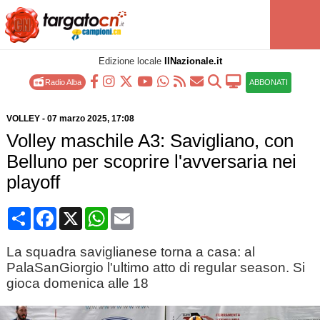
Edizione locale
IlNazionale.it
Radio Alba
ABBONATI
VOLLEY
-
07 marzo 2025
, 17:08
Volley maschile A3: Savigliano, con
Belluno per scoprire l'avversaria nei
playoff
Condividi
Facebook
X
WhatsApp
Email
La squadra saviglianese torna a casa: al
PalaSanGiorgio l'ultimo atto di regular season. Si
gioca domenica alle 18