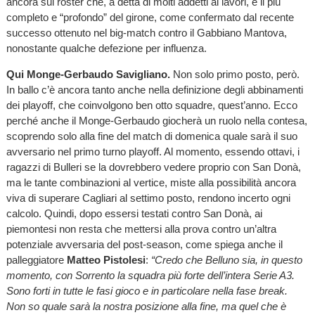
ancora sul roster che, a detta di molti addetti ai lavori, è il più
completo e “profondo” del girone, come confermato dal recente
successo ottenuto nel big-match contro il Gabbiano Mantova,
nonostante qualche defezione per influenza.
Qui Monge-Gerbaudo Savigliano.
Non solo primo posto, però.
In ballo c’è ancora tanto anche nella definizione degli abbinamenti
dei playoff, che coinvolgono ben otto squadre, quest’anno. Ecco
perché anche il Monge-Gerbaudo giocherà un ruolo nella contesa,
scoprendo solo alla fine del match di domenica quale sarà il suo
avversario nel primo turno playoff. Al momento, essendo ottavi, i
ragazzi di Bulleri se la dovrebbero vedere proprio con San Donà,
ma le tante combinazioni al vertice, miste alla possibilità ancora
viva di superare Cagliari al settimo posto, rendono incerto ogni
calcolo. Quindi, dopo essersi testati contro San Donà, ai
piemontesi non resta che mettersi alla prova contro un’altra
potenziale avversaria del post-season, come spiega anche il
palleggiatore
Matteo Pistolesi
:
“Credo che Belluno sia, in questo
momento, con Sorrento la squadra più forte dell’intera Serie A3.
Sono forti in tutte le fasi gioco e in particolare nella fase break.
Non so quale sarà la nostra posizione alla fine, ma quel che è