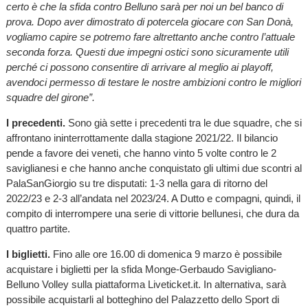
certo è che la sfida contro Belluno sarà per noi un bel banco di
prova. Dopo aver dimostrato di potercela giocare con San Donà,
vogliamo capire se potremo fare altrettanto anche contro l’attuale
seconda forza. Questi due impegni ostici sono sicuramente utili
perché ci possono consentire di arrivare al meglio ai playoff,
avendoci permesso di testare le nostre ambizioni contro le migliori
squadre del girone”.
I precedenti.
Sono già sette i precedenti tra le due squadre, che si
affrontano ininterrottamente dalla stagione 2021/22. Il bilancio
pende a favore dei veneti, che hanno vinto 5 volte contro le 2
saviglianesi e che hanno anche conquistato gli ultimi due scontri al
PalaSanGiorgio su tre disputati: 1-3 nella gara di ritorno del
2022/23 e 2-3 all’andata nel 2023/24. A Dutto e compagni, quindi, il
compito di interrompere una serie di vittorie bellunesi, che dura da
quattro partite.
I biglietti.
Fino alle ore 16.00 di domenica 9 marzo è possibile
acquistare i biglietti per la sfida Monge-Gerbaudo Savigliano-
Belluno Volley sulla piattaforma Liveticket.it. In alternativa, sarà
possibile acquistarli al botteghino del Palazzetto dello Sport di