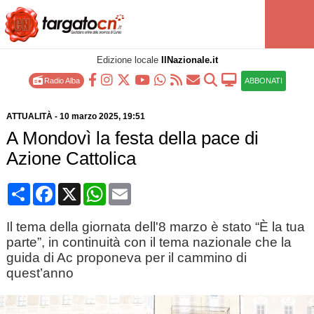
Edizione locale
IlNazionale.it
Radio Alba
ABBONATI
ATTUALITÀ
-
10 marzo 2025
, 19:51
A Mondovì la festa della pace di
Azione Cattolica
Condividi
Facebook
X
WhatsApp
Email
Il tema della giornata dell'8 marzo è stato “È la tua
parte”, in continuità con il tema nazionale che la
guida di Ac proponeva per il cammino di
quest’anno