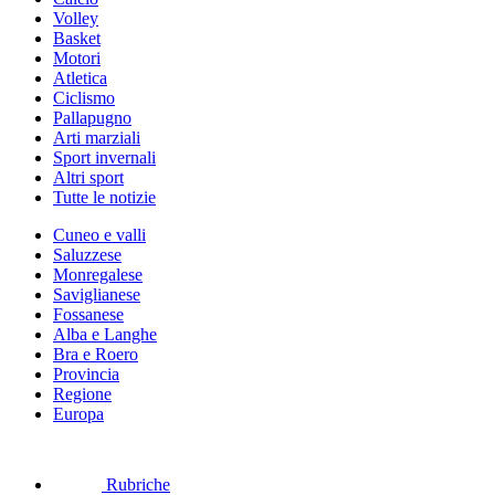
Volley
Basket
Motori
Atletica
Ciclismo
Pallapugno
Arti marziali
Sport invernali
Altri sport
Tutte le notizie
Cuneo e valli
Saluzzese
Monregalese
Saviglianese
Fossanese
Alba e Langhe
Bra e Roero
Provincia
Regione
Europa
Rubriche