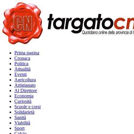
Prima pagina
Cronaca
Politica
Attualità
Eventi
Agricoltura
Artigianato
Al Direttore
Economia
Curiosità
Scuole e corsi
Solidarietà
Sanità
Viabilità
Sport
Calcio