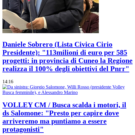
Daniele Sobrero (Lista Civica Cirio
Presidente): "113milioni di euro per 585
progetti: in provincia di Cuneo la Regione
realizza il 100% degli obiettivi del Pnrr"
14:16
VOLLEY CM / Busca scalda i motori, il
ds Salomone: "Presto per capire dove
arriveremo ma puntiamo a essere
protagonisti"