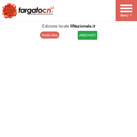
Edizione locale
IlNazionale.it
Radio Alba
ABBONATI