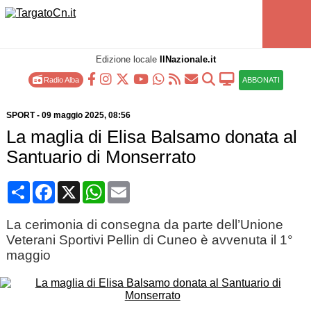
Edizione locale
IlNazionale.it
Radio Alba
ABBONATI
SPORT
-
09 maggio 2025
, 08:56
La maglia di Elisa Balsamo donata al
Santuario di Monserrato
Condividi
Facebook
X
WhatsApp
Email
La cerimonia di consegna da parte dell’Unione
Veterani Sportivi Pellin di Cuneo è avvenuta il 1°
maggio