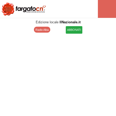
Edizione locale
IlNazionale.it
Radio Alba
ABBONATI