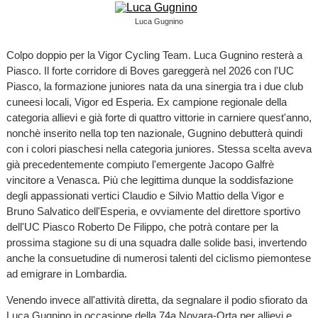
Luca Gugnino
Colpo doppio per la Vigor Cycling Team. Luca Gugnino resterà a
Piasco. Il forte corridore di Boves gareggerà nel 2026 con l'UC
Piasco, la formazione juniores nata da una sinergia tra i due club
cuneesi locali, Vigor ed Esperia. Ex campione regionale della
categoria allievi e già forte di quattro vittorie in carniere quest'anno,
nonchè inserito nella top ten nazionale, Gugnino debutterà quindi
con i colori piaschesi nella categoria juniores. Stessa scelta aveva
già precedentemente compiuto l'emergente Jacopo Galfrè
vincitore a Venasca. Più che legittima dunque la soddisfazione
degli appassionati vertici Claudio e Silvio Mattio della Vigor e
Bruno Salvatico dell'Esperia, e ovviamente del direttore sportivo
dell'UC Piasco Roberto De Filippo, che potrà contare per la
prossima stagione su di una squadra dalle solide basi, invertendo
anche la consuetudine di numerosi talenti del ciclismo piemontese
ad emigrare in Lombardia.
Venendo invece all'attività diretta, da segnalare il podio sfiorato da
Luca Gugnino in occasione della 74a Novara-Orta per allievi e