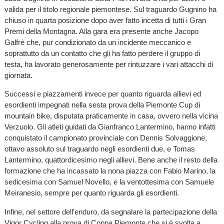
valida per il titolo regionale piemontese. Sul traguardo Gugnino ha
chiuso in quarta posizione dopo aver fatto incetta di tutti i Gran
Premi della Montagna. Alla gara era presente anche Jacopo
Galfrè che, pur condizionato da un incidente meccanico e
soprattutto da un contatto che gli ha fatto perdere il gruppo di
testa, ha lavorato generosamente per rintuzzare i vari attacchi di
giornata.
Successi e piazzamenti invece per quanto riguarda allievi ed
esordienti impegnati nella sesta prova della Piemonte Cup di
mountain bike, disputata praticamente in casa, ovvero nella vicina
Verzuolo. Gli atleti guidati da Gianfranco Lantermino, hanno infatti
conquistato il campionato provinciale con Dennis Solvaggione,
ottavo assoluto sul traguardo negli esordienti due, e Tomas
Lantermino, quattordicesimo negli allievi. Bene anche il resto della
formazione che ha incassato la nona piazza con Fabio Marino, la
sedicesima con Samuel Novello, e la ventottesima con Samuele
Meiranesio, sempre per quanto riguarda gli esordienti.
Infine, nel settore dell'enduro, da segnalare la partecipazione della
Vigor Cycling alla prova di Coppa Piemonte che si è svolta a