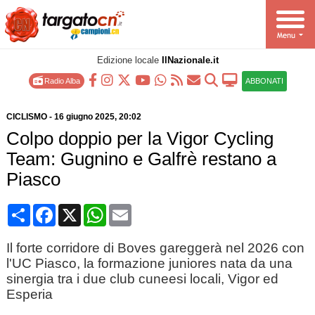
Edizione locale
IlNazionale.it
Radio Alba
ABBONATI
CICLISMO
-
16 giugno 2025
, 20:02
Colpo doppio per la Vigor Cycling
Team: Gugnino e Galfrè restano a
Piasco
Condividi
Facebook
X
WhatsApp
Email
Il forte corridore di Boves gareggerà nel 2026 con
l'UC Piasco, la formazione juniores nata da una
sinergia tra i due club cuneesi locali, Vigor ed
Esperia