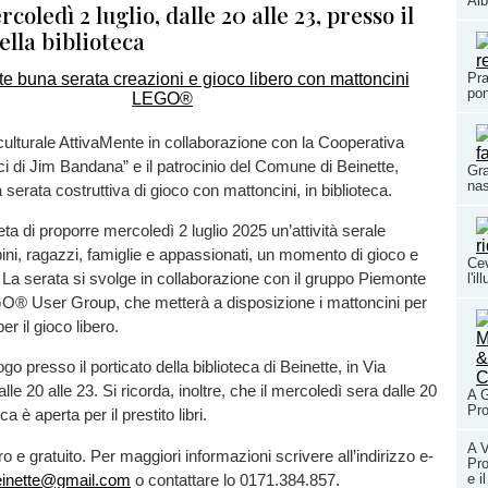
Alb
coledì 2 luglio, dalle 20 alle 23, presso il
ella biblioteca
Pra
pon
ulturale AttivaMente in collaborazione con la Cooperativa
ci di Jim Bandana” e il patrocinio del Comune di Beinette,
Gra
nas
serata costruttiva di gioco con mattoncini, in biblioteca.
ieta di proporre mercoledì 2 luglio 2025 un’attività serale
ni, ragazzi, famiglie e appassionati, un momento di gioco e
Cev
 La serata si svolge in collaborazione con il gruppo Piemonte
l'i
O® User Group, che metterà a disposizione i mattoncini per
er il gioco libero.
go presso il porticato della biblioteca di Beinette, in Via
lle 20 alle 23. Si ricorda, inoltre, che il mercoledì sera dalle 20
A G
Pro
eca è aperta per il prestito libri.
A V
ro e gratuito. Per maggiori informazioni scrivere all’indirizzo e-
Pro
beinette@gmail.com
o contattare lo 0171.384.857.
e i