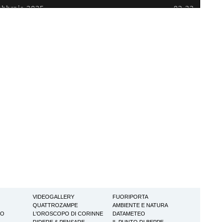
VIDEOGALLERY
FUORIPORTA
QUATTROZAMPE
AMBIENTE E NATURA
TO
L'OROSCOPO DI CORINNE
DATAMETEO
RIDERE & PENSARE
IL PUNTO DI BEPPE