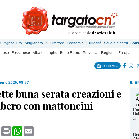
Edizione locale
IlNazionale.it
i
Agricoltura
Artigianato
Al Direttore
Economia
Curiosità
Scuole e corsi
Solid
anese
Fossanese
Alba e Langhe
Bra e Roero
Provincia
Regione
Europa
Radio Alba
ugno 2025, 08:57
IN B
tte buna serata creazioni e
ibero con mattoncini
L’a
®
Uni
ami
book
X
Print
WhatsApp
Email
Dim