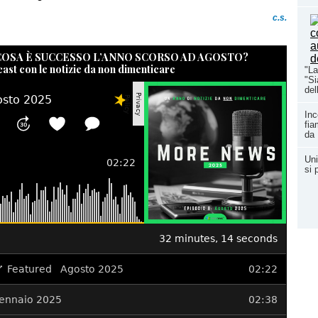
c.s.
 COSA È SUCCESSO L’ANNO SCORSO AD AGOSTO?
cast con le notizie da non dimenticare
"La
"Si
del
Inc
fia
da 
Uni
si 