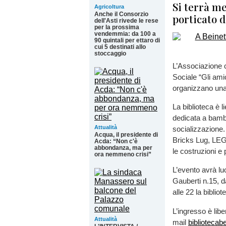
Si terrà mer
Agricoltura
Anche il Consorzio
porticato d
dell'Asti rivede le rese
per la prossima
vendemmia: da 100 a
90 quintali per ettaro di
cui 5 destinati allo
stoccaggio
L’Associazione c
Sociale “Gli ami
organizzano una 
La biblioteca è l
dedicata a bambi
Attualità
socializzazione.
Acqua, il presidente di
Bricks Lug, LEG
Acda: “Non c'è
abbondanza, ma per
le costruzioni e p
ora nemmeno crisi”
L’evento avrà luo
Gauberti n.15, da
alle 22 la bibliot
L’ingresso è libe
Attualità
mail
biblioteca