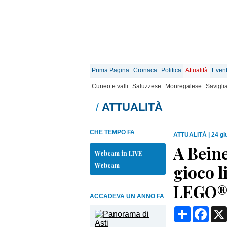
Prima Pagina
Cronaca
Politica
Attualità
Event
Cuneo e valli
Saluzzese
Monregalese
Savigli
/
ATTUALITÀ
CHE TEMPO FA
ATTUALITÀ
|
24 gi
A Beine
Webcam in LIVE
Webcam
gioco l
LEGO
ACCADEVA UN ANNO FA
Condividi
Face