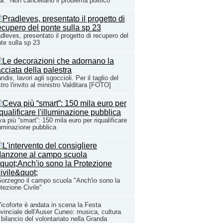
a: "Non cancellano il problema politico"
dleves, presentato il progetto di recupero del
te sulla sp 23
ndis, lavori agli sgoccioli. Per il taglio del
tro l'invito al ministro Valditara [FOTO]
a più “smart”: 150 mila euro per riqualificare
lluminazione pubblica
orzegno il campo scuola "Anch'io sono la
tezione Civile"
icoforte è andata in scena la Festa
vinciale dell'Auser Cuneo: musica, cultura
l bilancio del volontariato nella Granda