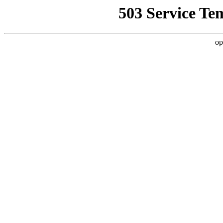
503 Service Te
op