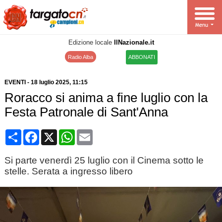
Edizione locale
IlNazionale.it
Radio Alba
ABBONATI
EVENTI
-
18 luglio 2025
, 11:15
Roracco si anima a fine luglio con la
Festa Patronale di Sant'Anna
Condividi
Facebook
X
WhatsApp
Email
Si parte venerdì 25 luglio con il Cinema sotto le
stelle. Serata a ingresso libero