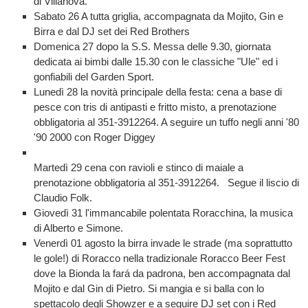
di Villanova.
Sabato 26 A tutta griglia, accompagnata da Mojito, Gin e
Birra e dal DJ set dei Red Brothers
Domenica 27 dopo la S.S. Messa delle 9.30, giornata
dedicata ai bimbi dalle 15.30 con le classiche "Ule" ed i
gonfiabili del Garden Sport.
Lunedì 28 la novità principale della festa: cena a base di
pesce con tris di antipasti e fritto misto, a prenotazione
obbligatoria al 351-3912264. A seguire un tuffo negli anni '80
'90 2000 con Roger Diggey
Martedì 29 cena con ravioli e stinco di maiale a
prenotazione obbligatoria al 351-3912264. Segue il liscio di
Claudio Folk.
Giovedì 31 l'immancabile polentata Roracchina, la musica
di Alberto e Simone.
Venerdì 01 agosto la birra invade le strade (ma soprattutto
le gole!) di Roracco nella tradizionale Roracco Beer Fest
dove la Bionda la fará da padrona, ben accompagnata dal
Mojito e dal Gin di Pietro. Si mangia e si balla con lo
spettacolo degli Showzer e a seguire DJ set con i Red