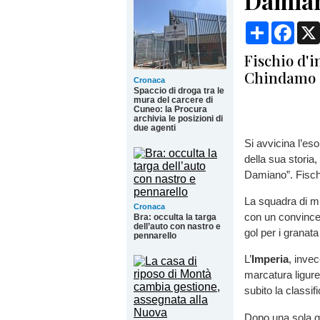
Damian
Condividi
Face
Fischio d'i
Chindamo 
Cronaca
Spaccio di droga tra le
mura del carcere di
Cuneo: la Procura
archivia le posizioni di
due agenti
Si avvicina l’eso
della sua storia,
Damiano”. Fischi
La squadra di m
Cronaca
con un convinc
Bra: occulta la targa
dell’auto con nastro e
gol per i granat
pennarello
L’
Imperia
, invec
marcatura ligure
subito la classif
Dopo una sola gi