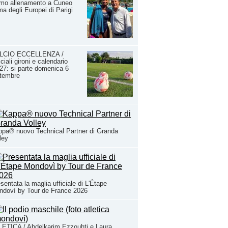
imo allenamento a Cuneo
ma degli Europei di Parigi
LCIO ECCELLENZA /
iciali gironi e calendario
27: si parte domenica 6
ttembre
pa® nuovo Technical Partner di Granda
ley
sentata la maglia ufficiale di L'Étape
ndovì by Tour de France 2026
ETICA / Abdelkarim Ezzouhti e Laura