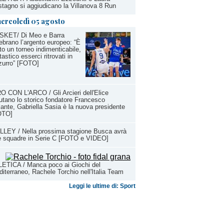
tagno si aggiudicano la Villanova 8 Run
ercoledì 05 agosto
SKET/ Di Meo e Barra
ebrano l’argento europeo: “È
to un torneo indimenticabile,
tastico esserci ritrovati in
zurro” [FOTO]
O CON L'ARCO / Gli Arcieri dell'Elice
utano lo storico fondatore Francesco
ante, Gabriella Sasia è la nuova presidente
OTO]
LEY / Nella prossima stagione Busca avrà
e squadre in Serie C [FOTO e VIDEO]
ETICA / Manca poco ai Giochi del
iterraneo, Rachele Torchio nell'Italia Team
Leggi le ultime di: Sport