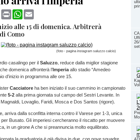
o arriva l'Imperia
ult
pri
book
X
Print
WhatsApp
Email
nizio alle 15 di domenica. Arbitrerà
di Como
CA
Uff
26/
se
(foto - pagina instagram saluzzo calcio)
rdio casalingo per il
Saluzzo
, reduce dalla miglior stagione
 che domenica affronterà l’
Imperia
allo stadio “Amedeo
o d’inizio in programma alle ore 15.
Kap
Vol
ister
Cacciatore
ha ben iniziato il suo cammino in campionato
ente
5-2
alla prima giornata sul campo del Sestri Levante. In
a Magnaldi, Lovaglio, Faridi, Mosca e Dos Santos (rigore).
Pre
e, arriva dalla sconfitta interna contro il Varese per 1-3, unica
Mo
 per Busato. Gli imperiesi cercheranno il riscatto per muovere
ica, in un girone A che si preannuncia molto equilibrato.
ornata la graduatoria è già divisa in due, con nove squadre
ATL