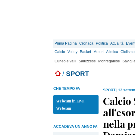
Prima Pagina
Cronaca
Politica
Attualità
Event
Calcio
Volley
Basket
Motori
Atletica
Ciclismo
Cuneo e valli
Saluzzese
Monregalese
Savigli
/
SPORT
CHE TEMPO FA
SPORT
|
12 settem
Calcio 
Webcam in LIVE
Webcam
all’eso
nella p
ACCADEVA UN ANNO FA