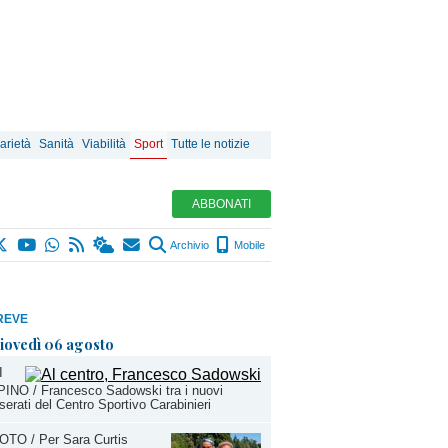
arietà
Sanità
Viabilità
Sport
Tutte le notizie
ABBONATI
Archivio
Mobile
REVE
iovedì 06 agosto
I
INO / Francesco Sadowski tra i nuovi
serati del Centro Sportivo Carabinieri
OTO / Per Sara Curtis