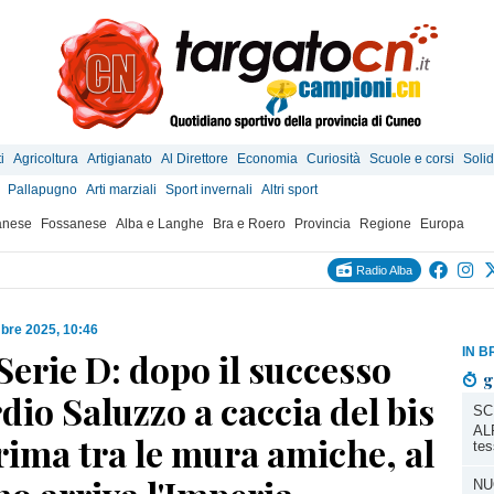
i
Agricoltura
Artigianato
Al Direttore
Economia
Curiosità
Scuole e corsi
Solid
Pallapugno
Arti marziali
Sport invernali
Altri sport
anese
Fossanese
Alba e Langhe
Bra e Roero
Provincia
Regione
Europa
Radio Alba
bre 2025, 10:46
IN B
Serie D: dopo il successo
g
rdio Saluzzo a caccia del bis
SC
ALP
rima tra le mura amiche, al
tes
NU