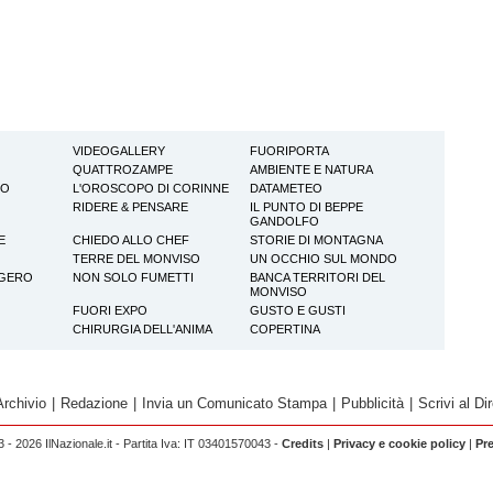
VIDEOGALLERY
FUORIPORTA
QUATTROZAMPE
AMBIENTE E NATURA
TO
L'OROSCOPO DI CORINNE
DATAMETEO
RIDERE & PENSARE
IL PUNTO DI BEPPE
GANDOLFO
E
CHIEDO ALLO CHEF
STORIE DI MONTAGNA
TERRE DEL MONVISO
UN OCCHIO SUL MONDO
GGERO
NON SOLO FUMETTI
BANCA TERRITORI DEL
MONVISO
FUORI EXPO
GUSTO E GUSTI
CHIRURGIA DELL'ANIMA
COPERTINA
Archivio
|
Redazione
|
Invia un Comunicato Stampa
|
Pubblicità
|
Scrivi al Dir
 - 2026 IlNazionale.it - Partita Iva: IT 03401570043 -
Credits
|
Privacy e cookie policy
|
Pr