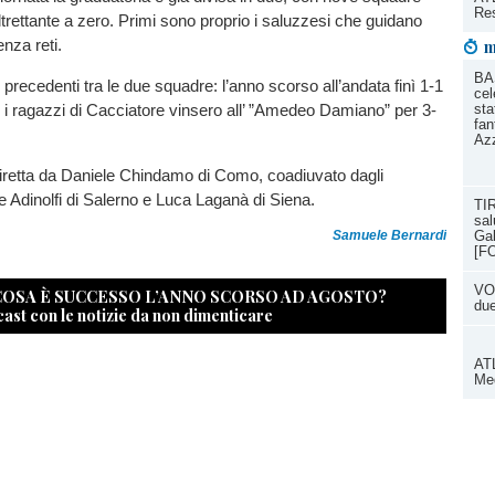
Res
altrettante a zero. Primi sono proprio i saluzzesi che guidano
enza reti.
m
BA
precedenti tra le due squadre: l’anno scorso all’andata finì 1-1
cel
o i ragazzi di Cacciatore vinsero all’ ”Amedeo Damiano” per 3-
sta
fan
Az
diretta da Daniele Chindamo di Como, coadiuvato dagli
e Adinolfi di Salerno e Luca Laganà di Siena.
TIR
sal
Gal
Samuele Bernardi
[F
VOL
 COSA È SUCCESSO L’ANNO SCORSO AD AGOSTO?
du
cast con le notizie da non dimenticare
ATL
Med