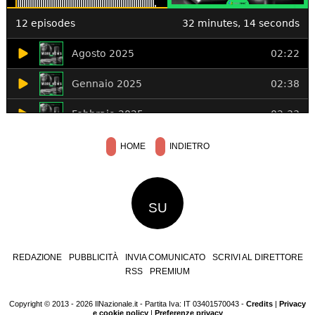
HOME
INDIETRO
SU
REDAZIONE
PUBBLICITÀ
INVIA COMUNICATO
SCRIVI AL DIRETTORE
RSS
PREMIUM
Copyright © 2013 - 2026 IlNazionale.it - Partita Iva: IT 03401570043 -
Credits
|
Privacy
e cookie policy
|
Preferenze privacy