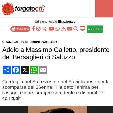
Edizione locale
IlNazionale.it
Radio Alba
ABBONATI
CRONACA
-
30 settembre 2025
, 16:36
Addio a Massimo Galletto, presidente
dei Bersaglieri di Saluzzo
Condividi
Facebook
X
WhatsApp
Email
Cordoglio nel Saluzzese e nel Saviglianese per la
scomparsa del 66enne: “Ha dato l’anima per
l’associazione, sempre sorridente e disponibile
con tutti”