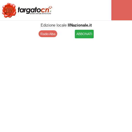
Edizione locale
IlNazionale.it
Radio Alba
ABBONATI