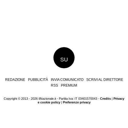
SU
REDAZIONE
PUBBLICITÀ
INVIA COMUNICATO
SCRIVI AL DIRETTORE
RSS
PREMIUM
Copyright © 2013 - 2026 IlNazionale.it - Partita Iva: IT 03401570043 -
Credits
|
Privacy
e cookie policy
|
Preferenze privacy