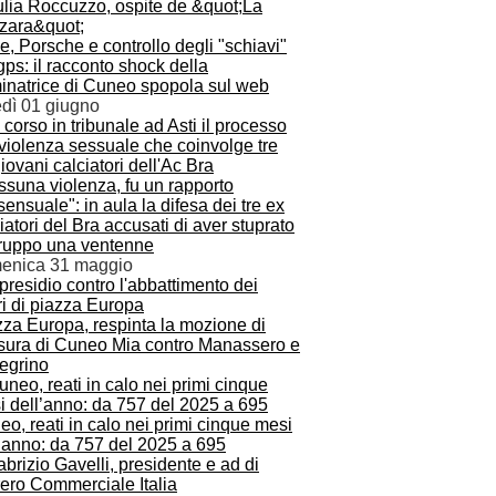
, Porsche e controllo degli "schiavi"
gps: il racconto shock della
inatrice di Cuneo spopola sul web
edì 01 giugno
ssuna violenza, fu un rapporto
ensuale": in aula la difesa dei tre ex
iatori del Bra accusati di aver stuprato
gruppo una ventenne
enica 31 maggio
zza Europa, respinta la mozione di
sura di Cuneo Mia contro Manassero e
legrino
o, reati in calo nei primi cinque mesi
l’anno: da 757 del 2025 a 695