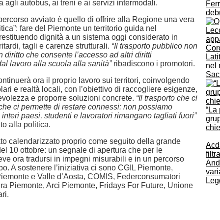
a agli autobus, ai treni e ai servizi intermodali.
Ferr
deb
 percorso avviato è quello di offrire alla Regione una vera
tica”: fare del Piemonte un territorio guida nel
estituendo dignità a un sistema oggi considerato in
ritardi, tagli e carenze strutturali.
“Il trasporto pubblico non
 diritto che consente l’accesso ad altri diritti
Lati
al lavoro alla scuola alla sanità”
ribadiscono i promotori.
nel 
Sac
ntinuerà ora il proprio lavoro sui territori, coinvolgendo
lari e realtà locali, con l’obiettivo di raccogliere esigenze,
volezza e proporre soluzioni concrete.
“Il trasporto che ci
 che ci permette di restare connessi: non possiamo
“La 
interi paesi, studenti e lavoratori rimangano tagliati fuori”
gru
to alla politica.
chie
tato calendarizzato proprio come seguito della grande
Acd
el 10 ottobre: un segnale di apertura che per le
filt
ve ora tradursi in impegni misurabili e in un percorso
And
po. A sostenere l’iniziativa ci sono CGIL Piemonte,
vari
iemonte e Valle d’Aosta, COMIS, Federconsumatori
Legg
ra Piemonte, Arci Piemonte, Fridays For Future, Unione
ri.