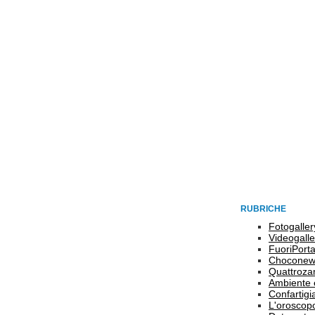
RUBRICHE
Fotogaller
Videogalle
FuoriPort
Choconew
Quattroz
Ambiente 
Confartigi
L'oroscop