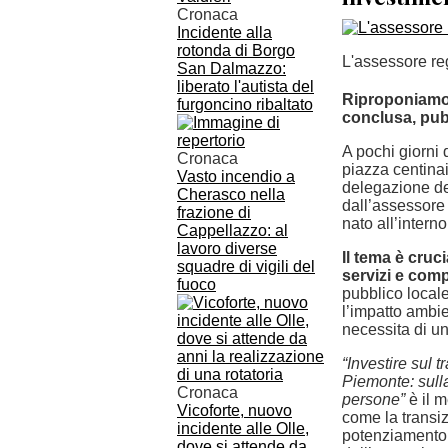
Cronaca
Incidente alla
rotonda di Borgo
L'assessore re
San Dalmazzo:
liberato l'autista del
Riproponiamo q
furgoncino ribaltato
conclusa, pub
A pochi giorni 
Cronaca
piazza centinaia
Vasto incendio a
delegazione de
Cherasco nella
dall’assessore
frazione di
nato all’intern
Cappellazzo: al
lavoro diverse
Il tema è cruc
squadre di vigili del
servizi e compe
fuoco
pubblico locale
l’impatto ambie
necessita di un
“Investire sul t
Piemonte: sulla
Cronaca
persone”
è il 
Vicoforte, nuovo
come la transi
incidente alle Olle,
potenziamento d
dove si attende da