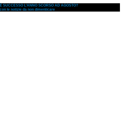
A È SUCCESSO L’ANNO SCORSO AD AGOSTO?
 con le notizie da non dimenticare