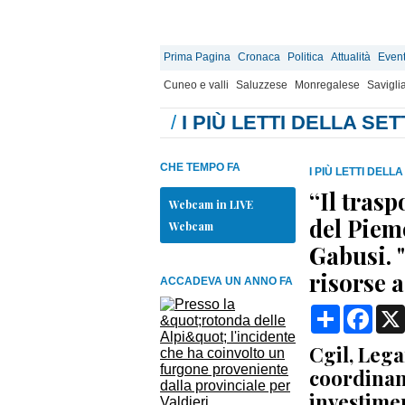
Prima Pagina
Cronaca
Politica
Attualità
Event
Cuneo e valli
Saluzzese
Monregalese
Savigli
/
I PIÙ LETTI DELLA SE
CHE TEMPO FA
I PIÙ LETTI DELL
“Il trasp
Webcam in LIVE
del Piem
Webcam
Gabusi. 
risorse 
ACCADEVA UN ANNO FA
Condividi
Face
Cgil, Lega
coordinam
investimen