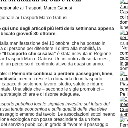
Case
col 
gionale ai Trasporti Marco Gabusi
dom
lun
ui uno degli articoli più letti della settimana appena
blicato giovedì 30 ottobre.
dalla manifestazione del 10 ottobre, che ha portato in
"Ne
 di persone per difendere il diritto alla mobilità, la
cons
 “
Il trasporto che ci salva”
è stata ricevuta in Regione
calc
 ai Trasporti Marco Gabusi. Un incontro atteso da mesi,
in 
o di un percorso di confronto attivo da quasi un anno.
dom
iale: il Piemonte continua a perdere passeggeri, linee,
titività,
mentre cresce la domanda di un trasporto
 capace di sostenere lavoro, studio, salute e ridurre
Pia
ntale. Una sfida che – secondo le sigle promotrici –
cen
a strategia chiara e di risorse adeguate.
Pel
rasporto pubblico locale significa investire sul futuro del
 sua tenuta economica e sulla qualità della vita delle
Cune
messaggio emerso dal tavolo. Le associazioni sottolineano
del
zione ecologica non possa prescindere da un forte
el servizio pubblico, in grado di favorire il passaggio