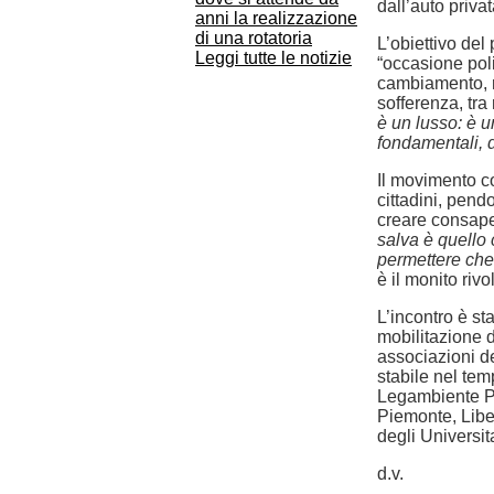
dall’auto privat
anni la realizzazione
di una rotatoria
L’obiettivo del
Leggi tutte le notizie
“occasione poli
cambiamento, r
sofferenza, tra 
è un lusso: è un
fondamentali, d
Il movimento co
cittadini, pendo
creare consape
salva è quello
permettere che 
è il monito rivol
L’incontro è s
mobilitazione d
associazioni de
stabile nel tem
Legambiente P
Piemonte, Libe
degli Universita
d.v.