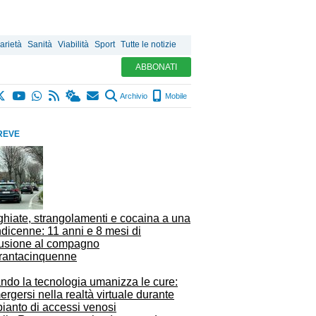
arietà
Sanità
Viabilità
Sport
Tutte le notizie
ABBONATI
Archivio
Mobile
REVE
ghiate, strangolamenti e cocaina a una
dicenne: 11 anni e 8 mesi di
lusione al compagno
rantacinquenne
ndo la tecnologia umanizza le cure:
rgersi nella realtà virtuale durante
pianto di accessi venosi