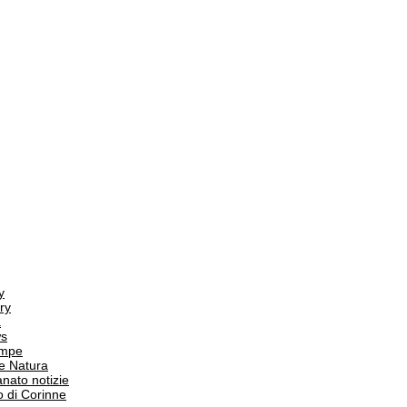
y
ry
a
s
ampe
e Natura
anato notizie
o di Corinne