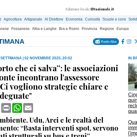
Edizione locale
IlNazionale.it
i
Agricoltura
Artigianato
Al Direttore
Economia
Curiosità
Scuole e corsi
Solid
anese
Fossanese
Alba e Langhe
Bra e Roero
Provincia
Regione
Europa
TTIMANA
Radio Alba
A SETTIMANA
|
02 NOVEMBRE 2025, 20:02
IN B
orto che ci salva”: le associazioni
onte incontrano l'assessore
"Ci vogliono strategie chiare e
adeguate"
Cin
quin
book
X
Print
WhatsApp
Email
rec
qua
mbiente, Udu, Arci e le realtà del
Qua
ento: “Basta interventi spot, servono
imme
l'im
ti strutturali su bus e treni”