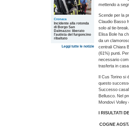
mettendo a segno
Scende per la pr
Cronaca
Claudio Basso h
Incidente alla rotonda
di Borgo San
solo al tie-brea
Dalmazzo: liberato
Elisa Bole ha ch
l'autista del furgoncino
ribaltato
da un clamoroso 
Leggi tutte le notizie
centrali Chiara 
(61%) punti. Per 
necessario compi
trasferta in casa
Il Cus Torino si 
questo successo 
Successo casali
Bellusco. Nel pr
Mondovì Volley 
I RISULTATI 
COGNE AOST