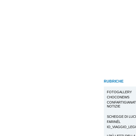
RUBRICHE
FOTOGALLERY
CHOCONEWS
CONFARTIGIANA
NOTIZIE
SCHEGGE DI LUC
FARINÉL
IO_VIAGGIO_LE
I PIÙ LETTI DELLA