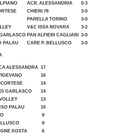
LPIANO
ACR. ALESSANDRIA
0-3
ORTESE
CHIERI 76
3-0
PARELLA TORINO
3-0
LLEY
V&C ISSA NOVARA
3-2
 GARLASCO
PAN ALFIERI CAGLIARI
3-0
O PALAU
CARE P. BELLUSCO
3-0
A
CA ALESSANDRA
17
VIGEVANO
16
A CORTESE
14
001 GARLASCO
14
 VOLLEY
13
RSO PALAU
10
NO
9
ELLUSCO
9
OGNE AOSTA
6