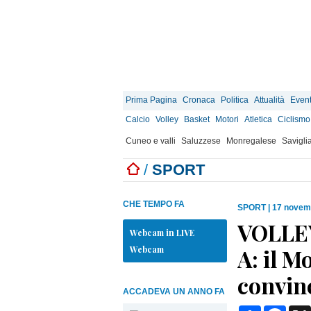
Prima Pagina
Cronaca
Politica
Attualità
Event
Calcio
Volley
Basket
Motori
Atletica
Ciclismo
Cuneo e valli
Saluzzese
Monregalese
Savigli
/
SPORT
CHE TEMPO FA
SPORT
|
17 novem
VOLLEY 
Webcam in LIVE
Webcam
A: il 
convin
ACCADEVA UN ANNO FA
Condividi
Face