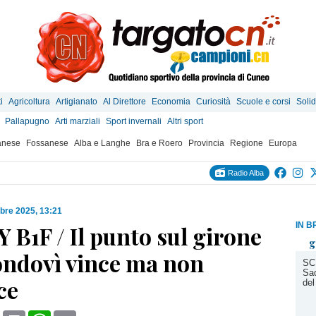
i
Agricoltura
Artigianato
Al Direttore
Economia
Curiosità
Scuole e corsi
Solid
Pallapugno
Arti marziali
Sport invernali
Altri sport
anese
Fossanese
Alba e Langhe
Bra e Roero
Provincia
Regione
Europa
Radio Alba
bre 2025, 13:21
IN B
B1F / Il punto sul girone
g
Mondovì vince ma non
SC
Sad
ce
del
book
X
Print
WhatsApp
Email