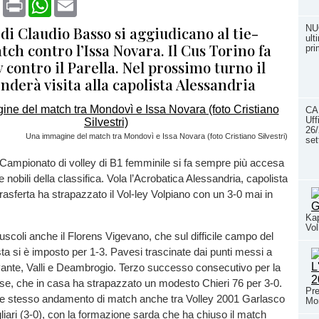
i Claudio Basso si aggiudicano al tie-
NU
ult
tch contro l’Issa Novara. Il Cus Torino fa
pri
y contro il Parella. Nel prossimo turno il
derà visita alla capolista Alessandria
CA
Uff
26/
Una immagine del match tra Mondovì e Issa Novara (foto Cristiano Silvestri)
se
 Campionato di volley di B1 femminile si fa sempre più accesa
ne nobili della classifica. Vola l’Acrobatica Alessandria, capolista
 trasferta ha strapazzato il Vol-ley Volpiano con un 3-0 mai in
Kap
Vol
scoli anche il Florens Vigevano, che sul difficile campo del
 si è imposto per 1-3. Pavesi trascinate dai punti messi a
ante, Valli e Deambrogio. Terzo successo consecutivo per la
se, che in casa ha strapazzato un modesto Chieri 76 per 3-0.
Pre
o e stesso andamento di match anche tra Volley 2001 Garlasco
Mo
gliari (3-0), con la formazione sarda che ha chiuso il match