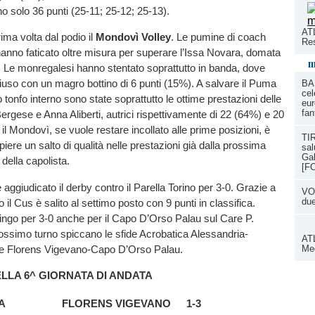
 solo 36 punti (25-11; 25-12; 25-13).
ATL
ima volta dal podio il
Mondovì Volley
. Le pumine di coach
Res
anno faticato oltre misura per superare l’Issa Novara, domata
m
k. Le monregalesi hanno stentato soprattutto in banda, dove
iuso con un magro bottino di 6 punti (15%). A salvare il Puma
BA
cel
tonfo interno sono state soprattutto le ottime prestazioni delle
eur
fan
Bergese e Anna Aliberti, autrici rispettivamente di 22 (64%) e 20
il Mondovì, se vuole restare incollato alle prime posizioni, è
TIR
ere un salto di qualità nelle prestazioni già dalla prossima
sal
Gal
 della capolista.
[F
è aggiudicato il derby contro il Parella Torino per 3-0. Grazie a
VOL
du
il Cus è salito al settimo posto con 9 punti in classifica.
ngo per 3-0 anche per il Capo D’Orso Palau sul Care P.
ossimo turno spiccano le sfide Acrobatica Alessandria-
ATL
e Florens Vigevano-Capo D’Orso Palau.
Med
DELLA 6^ GIORNATA DI ANDATA
A
FLORENS VIGEVANO
1-3