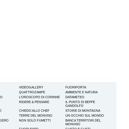
VIDEOGALLERY
FUORIPORTA
QUATTROZAMPE
AMBIENTE E NATURA
TO
L'OROSCOPO DI CORINNE
DATAMETEO
RIDERE & PENSARE
IL PUNTO DI BEPPE
GANDOLFO
E
CHIEDO ALLO CHEF
STORIE DI MONTAGNA
TERRE DEL MONVISO
UN OCCHIO SUL MONDO
GGERO
NON SOLO FUMETTI
BANCA TERRITORI DEL
MONVISO
FUORI EXPO
GUSTO E GUSTI