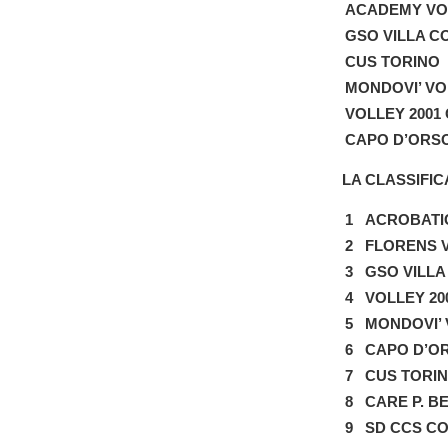
ACADEMY VO
GSO VILLA C
CUS TORINO
MONDOVI’ VO
VOLLEY 2001
CAPO D’ORS
LA CLASSIFIC
1
ACROBATI
2
FLORENS 
3
GSO VILL
4
VOLLEY 2
5
MONDOVI’
6
CAPO D’O
7
CUS TORI
8
CARE P. B
9
SD CCS C