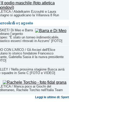
ETICA / Abdelkarim Ezzouhti e Laura
tagno si aggiudicano la Villanova 8 Run
ercoledì 05 agosto
SKET/ Di Meo e Barra
ebrano l’argento
opeo: “È stato un torneo indimenticabile,
tastico esserci ritrovati in Azzurro” [FOTO]
O CON L'ARCO / Gli Arcieri dell'Elice
utano lo storico fondatore Francesco
ante, Gabriella Sasia è la nuova presidente
OTO]
LEY / Nella prossima stagione Busca avrà
e squadre in Serie C [FOTO e VIDEO]
ETICA / Manca poco ai Giochi del
iterraneo, Rachele Torchio nell'Italia Team
Leggi le ultime di: Sport