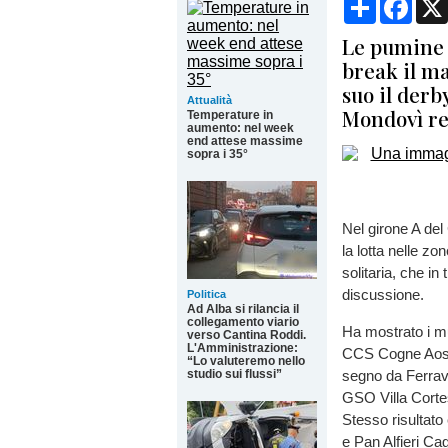
Le pumine d
break il ma
suo il derb
Attualità
Mondovì ren
Temperature in
aumento: nel week
end attese massime
sopra i 35°
Nel girone A del
la lotta nelle zo
solitaria, che in
discussione.
Politica
Ad Alba si rilancia il
collegamento viario
Ha mostrato i mu
verso Cantina Roddi.
L'Amministrazione:
CCS Cogne Aosta
“Lo valuteremo nello
studio sui flussi”
segno da Ferrav
GSO Villa Corte
Stesso risultat
e Pan Alfieri Ca