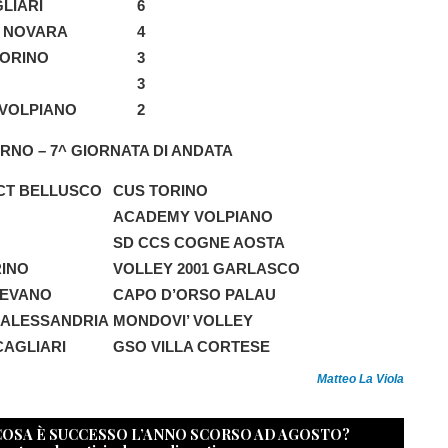
GLIARI
6
A NOVARA
4
TORINO
3
3
VOLPIANO
2
RNO – 7^ GIORNATA DI ANDATA
CT BELLUSCO
CUS TORINO
ACADEMY VOLPIANO
SD CCS COGNE AOSTA
RINO
VOLLEY 2001 GARLASCO
GEVANO
CAPO D’ORSO PALAU
 ALESSANDRIA
MONDOVI’ VOLLEY
CAGLIARI
GSO VILLA CORTESE
Matteo La Viola
 COSA È SUCCESSO L’ANNO SCORSO AD AGOSTO?