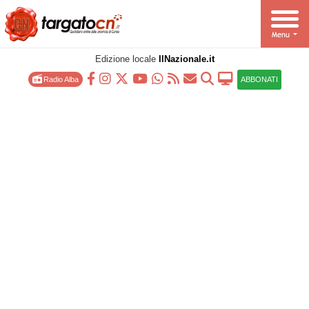
Edizione locale
IlNazionale.it
Radio Alba
ABBONATI