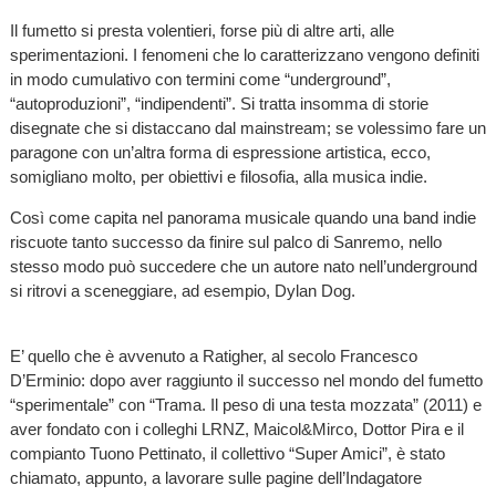
Il fumetto si presta volentieri, forse più di altre arti, alle
sperimentazioni. I fenomeni che lo caratterizzano vengono definiti
in modo cumulativo con termini come “underground”,
“autoproduzioni”, “indipendenti”. Si tratta insomma di storie
disegnate che si distaccano dal mainstream; se volessimo fare un
paragone con un’altra forma di espressione artistica, ecco,
somigliano molto, per obiettivi e filosofia, alla musica indie.
Così come capita nel panorama musicale quando una band indie
riscuote tanto successo da finire sul palco di Sanremo, nello
stesso modo può succedere che un autore nato nell’underground
si ritrovi a sceneggiare, ad esempio, Dylan Dog.
E’ quello che è avvenuto a Ratigher, al secolo Francesco
D’Erminio: dopo aver raggiunto il successo nel mondo del fumetto
“sperimentale” con “Trama. Il peso di una testa mozzata” (2011) e
aver fondato con i colleghi LRNZ, Maicol&Mirco, Dottor Pira e il
compianto Tuono Pettinato, il collettivo “Super Amici”, è stato
chiamato, appunto, a lavorare sulle pagine dell’Indagatore