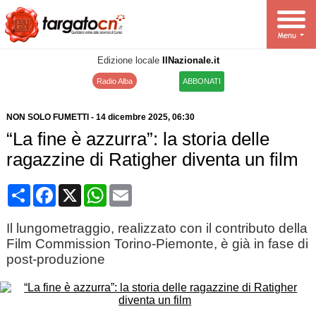
Edizione locale
IlNazionale.it
Radio Alba
ABBONATI
NON SOLO FUMETTI
-
14 dicembre 2025
, 06:30
“La fine è azzurra”: la storia delle
ragazzine di Ratigher diventa un film
Condividi
Facebook
X
WhatsApp
Email
Il lungometraggio, realizzato con il contributo della
Film Commission Torino-Piemonte, è già in fase di
post-produzione