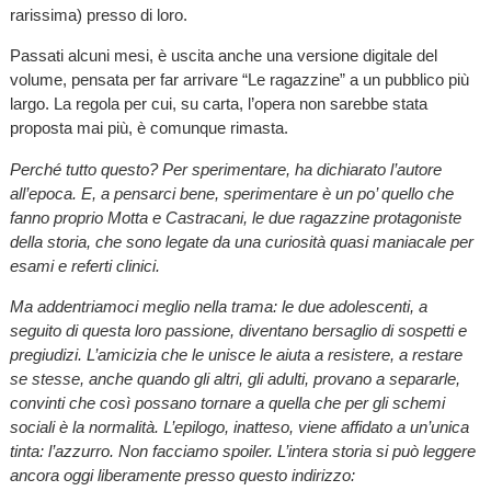
rarissima) presso di loro.
Passati alcuni mesi, è uscita anche una versione digitale del
volume, pensata per far arrivare “Le ragazzine” a un pubblico più
largo. La regola per cui, su carta, l’opera non sarebbe stata
proposta mai più, è comunque rimasta.
Perché tutto questo? Per sperimentare, ha dichiarato l’autore
all’epoca. E, a pensarci bene, sperimentare è un po’ quello che
fanno proprio Motta e Castracani, le due ragazzine protagoniste
della storia, che sono legate da una curiosità quasi maniacale per
esami e referti clinici.
Ma addentriamoci meglio nella trama: le due adolescenti, a
seguito di questa loro passione, diventano bersaglio di sospetti e
pregiudizi. L’amicizia che le unisce le aiuta a resistere, a restare
se stesse, anche quando gli altri, gli adulti, provano a separarle,
convinti che così possano tornare a quella che per gli schemi
sociali è la normalità. L’epilogo, inatteso, viene affidato a un’unica
tinta: l’azzurro. Non facciamo spoiler. L’intera storia si può leggere
ancora oggi liberamente presso questo indirizzo: