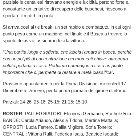
parziale le centallesi ritrovano energie e lucidità, partono forte e,
nonostante un tentativo di recupero delle buschesi, riescono a
riportare il match in parità.
Si arriva così al tie break, un set rapido e combattuto, in cui ogni
punto pesa come un macigno: nel finale è il Busca a trovare lo
spunto decisivo, assicurandosi la vittoria.
“Una partita lunga e sofferta, che lascia l’amaro in bocca, perché
con un po’ più di concentrazione nei momenti chiave avremmo
potuto portarla a casa. Portiamo comunque a casa un punto
importante che ci permette di restare a metà classifica”.
Prossimo appuntamento per la Prima Divisione: mercoledì 17
Dicembre a Dronero, per la prima giornata del girone di ritorno.
Parziali: 24-26; 25-16; 25-15; 21-25; 15-10
ROSTER:
PALLEGGIATORI: Eleonora Gerbaudo, Rachele Ricci;
BANDE: Carola Ariaudo, Alessia Tidona, Martina Mattalia;
OPPOSTI: Lucia Ferrero, Dalila Migliore, Sofia Tonello;
CENTRALI: Vittoria Rulfi, Federica Isaia, Beatrice Isoardi;