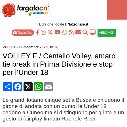
Edizione locale
IlNazionale.it
Radio Alba
ABBONATI
VOLLEY
-
16 dicembre 2025
, 16:28
VOLLEY F / Centallo Volley, amaro
tie break in Prima Divisione e stop
per l’Under 18
Condividi
Facebook
X
WhatsApp
Email
Le grandi lottano cinque set a Busca e chiudono il
girone di andata con un punto, le Under 18
cedono a Cuneo ma si distinguono per grinta e un
gesto di fair play firmato Rachele Ricci.