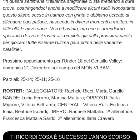
“In queste settimane l’influenza stagionale ci sta mettendo a dura
prova, costringendoci anche a modificare alcuni ruoli. Nonostante
questo siamo scese in campo con grinta e abbiamo cercato di
difendere ogni pallone, riuscendo in diversi momenti a mettere in
difficoltà le avversarie. Non è bastato, ma non ci arrendiamo,
sperando di avere il roster al completo già dalla prossima partita
per giocarci tutte insieme l’ultima gara prima delle vacanze
natalizie”.
Prossimo appuntamento per l’Under 18 del Centallo Volley:
domenica 21 Dicembre sul campo del MON.VI.BAM.
Parziali: 25-14; 25-11; 25-16
ROSTER:
PALLEGGIATORI: Rachele Ricci, Marta Garello;
BANDE: Lucia Ferrero, Martina Mattalia; OPPOSTI:Dalila
Migliore, Vittoria Beltramo; CENTRALI: Vittoria Rulfi, Federica
Isaia, Beatrice Isoardi; LIBERO: Rachele Mattalia. 1ª allenatrice:
Francesca Mattalia Sardo, 2ª allenatrice: Ilaria Cravero
TI RICORDI COSA È SUCCESSO L’ANNO SCORSO