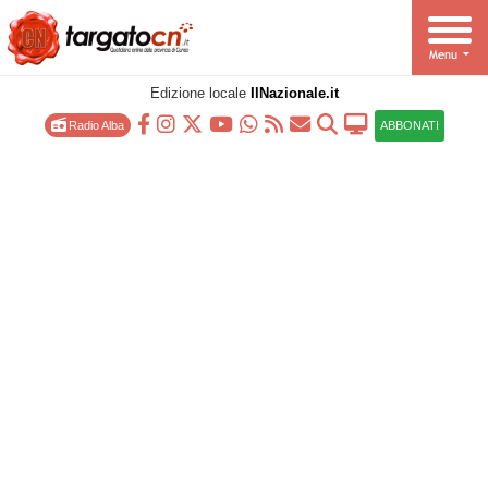
Edizione locale
IlNazionale.it
Radio Alba
ABBONATI