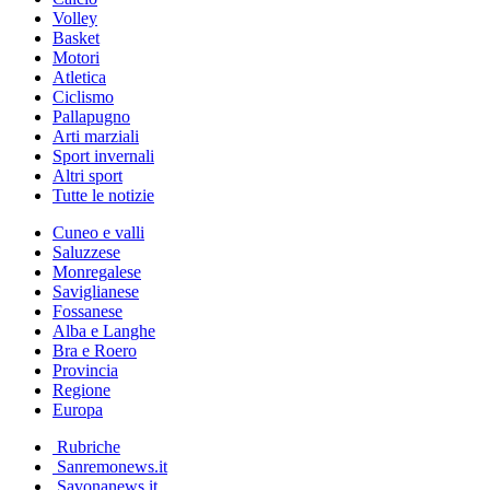
Volley
Basket
Motori
Atletica
Ciclismo
Pallapugno
Arti marziali
Sport invernali
Altri sport
Tutte le notizie
Cuneo e valli
Saluzzese
Monregalese
Saviglianese
Fossanese
Alba e Langhe
Bra e Roero
Provincia
Regione
Europa
Rubriche
Sanremonews.it
Savonanews.it