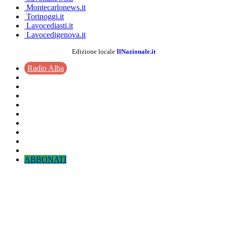
Montecarlonews.it
Torinoggi.it
Lavocediasti.it
Lavocedigenova.it
Edizione locale
IlNazionale.it
Radio Alba
ABBONATI