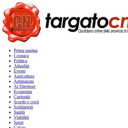
Prima pagina
Cronaca
Politica
Attualità
Eventi
Agricoltura
Artigianato
Al Direttore
Economia
Curiosità
Scuole e corsi
Solidarietà
Sanità
Viabilità
Sport
Calcio