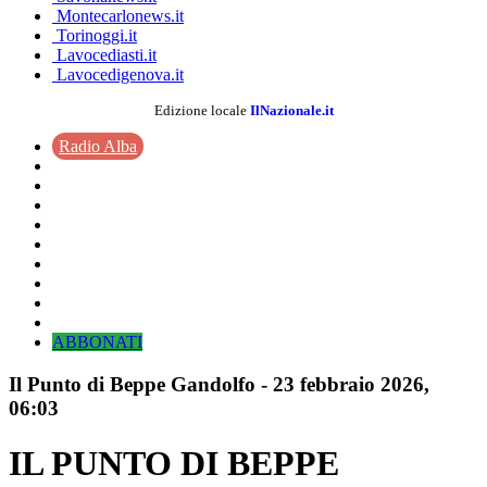
Montecarlonews.it
Torinoggi.it
Lavocediasti.it
Lavocedigenova.it
Edizione locale
IlNazionale.it
Radio Alba
ABBONATI
Il Punto di Beppe Gandolfo
-
23 febbraio 2026
,
06:03
IL PUNTO DI BEPPE