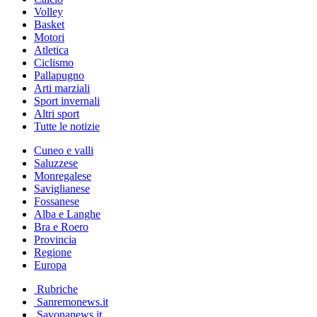
Volley
Basket
Motori
Atletica
Ciclismo
Pallapugno
Arti marziali
Sport invernali
Altri sport
Tutte le notizie
Cuneo e valli
Saluzzese
Monregalese
Saviglianese
Fossanese
Alba e Langhe
Bra e Roero
Provincia
Regione
Europa
Rubriche
Sanremonews.it
Savonanews.it