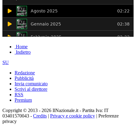
Home
Indietro
SU
Redazione
Pubblicità
Invia comunicato
Scrivi al direttore
RSS
Premium
Copyright © 2013 - 2026 IlNazionale.it - Partita Iva: IT
03401570043 -
Credits
|
Privacy e cookie policy
|
Preferenze
privacy