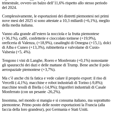
trimestrale, ovvero un balzo dell’11,6% rispetto allo stesso periodo
del 2024.
Complessivamente, le esportazioni dei distretti piemontesi nei primi
nove mesi del 2025 si sono attestate a 10,3 miliardi (+6,1%), meglio
della media italiana.
Vanno alla grande all’estero la nocciola e la frutta piemontese
(+36,1%), caffè, confetterie e cioccolato torinese (+19,9%),
oreficeria di Valenza, (+18,9%), casalinghi di Omegna (+15,1), dolci
di Alba e Cuneo (+13,3%), rubinetteria e valvolame di Cusio-
Valsesia (+5, 4%).
Tengono i vini di Langhe, Roero e Monferrato (+0,1%) nonostante
gli spauracchi dei dazi e delle mattane di Trump. Bene anche il polo
aerospaziale piemontese (+3,7%).
Ma c’è anche chi fa fatica e vede calare il proprio export: il riso di
Vercelli (-4,1%), macchine e robot industriali di Torino (-9,8%);
macchine tessili di Biella (-14,9%); frigoriferi industriali di Casale
Monferrato (con un pesante -26,2%).
Insomma, nel mondo si mangia e si consuma italiano, ma soprattutto
piemontese. Primo posto delle nostre esportazioni la Francia (alla
faccia della loro grandeur), poi Germania e Stati Uniti.