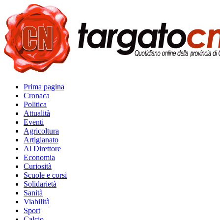
Prima pagina
Cronaca
Politica
Attualità
Eventi
Agricoltura
Artigianato
Al Direttore
Economia
Curiosità
Scuole e corsi
Solidarietà
Sanità
Viabilità
Sport
Calcio