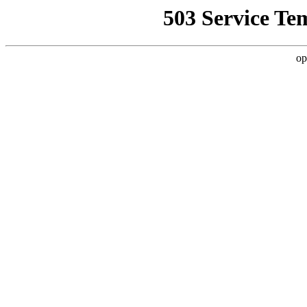
503 Service Te
op