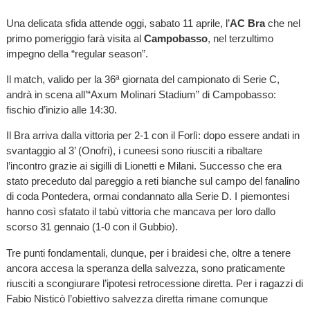
Una delicata sfida attende oggi, sabato 11 aprile, l’
AC Bra
che nel
primo pomeriggio farà visita al
Campobasso
, nel terzultimo
impegno della “regular season”.
Il match, valido per la 36ª
giornata del campionato di Serie C,
andrà in scena all’“Axum Molinari Stadium” di Campobasso:
fischio d’inizio alle 14:30.
Il Bra arriva dalla vittoria per 2-1 con il Forlì: dopo essere andati in
svantaggio al 3’ (Onofri), i cuneesi sono riusciti a ribaltare
l’incontro grazie ai sigilli di Lionetti e Milani. Successo che era
stato preceduto dal pareggio a reti bianche sul campo del fanalino
di coda Pontedera, ormai condannato alla Serie D. I piemontesi
hanno così sfatato il tabù vittoria che mancava per loro dallo
scorso 31 gennaio (1-0 con il Gubbio).
Tre punti fondamentali, dunque, per i braidesi che, oltre a tenere
ancora accesa la speranza della salvezza, sono praticamente
riusciti a scongiurare l’ipotesi retrocessione diretta. Per i ragazzi di
Fabio Nisticò l’obiettivo salvezza diretta rimane comunque