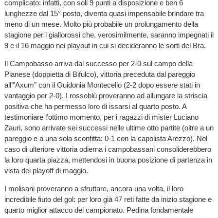
complicato: infatti, con soli 9 punti a disposizione e ben 6
lunghezze dal 15° posto, diventa quasi impensabile brindare tra
meno di un mese. Molto più probabile un prolungamento della
stagione per i giallorossi che, verosimilmente, saranno impegnati il
9 e il 16 maggio nei playout in cui si decideranno le sorti del Bra.
Il Campobasso arriva dal successo per 2-0 sul campo della
Pianese (doppietta di Bifulco), vittoria preceduta dal pareggio
all’”Axum” con il Guidonia Montecelio (2-2 dopo essere stati in
vantaggio per 2-0). I rossoblù proveranno ad allungare la striscia
positiva che ha permesso loro di issarsi al quarto posto. A
testimoniare l’ottimo momento, per i ragazzi di mister Luciano
Zauri, sono arrivate sei successi nelle ultime otto partite (oltre a un
pareggio e a una sola sconfitta: 0-1 con la capolista Arezzo). Nel
caso di ulteriore vittoria odierna i campobassani consoliderebbero
la loro quarta piazza, mettendosi in buona posizione di partenza in
vista dei playoff di maggio.
I molisani proveranno a sfruttare, ancora una volta, il loro
incredibile fiuto del gol: per loro già 47 reti fatte da inizio stagione e
quarto miglior attacco del campionato. Pedina fondamentale