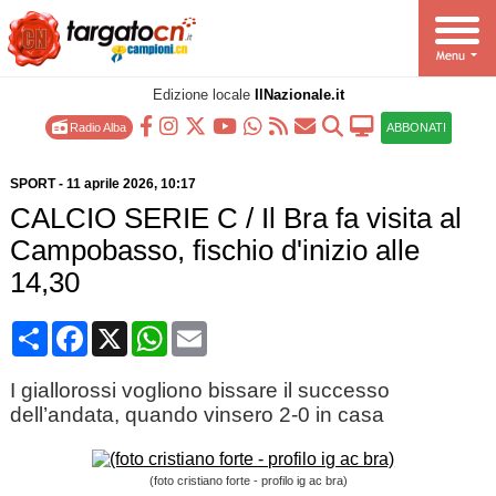
Edizione locale
IlNazionale.it
Radio Alba
ABBONATI
SPORT
-
11 aprile 2026
, 10:17
CALCIO SERIE C / Il Bra fa visita al
Campobasso, fischio d'inizio alle
14,30
Condividi
Facebook
X
WhatsApp
Email
I giallorossi vogliono bissare il successo
dell’andata, quando vinsero 2-0 in casa
(foto cristiano forte - profilo ig ac bra)